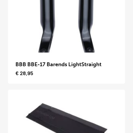
kan
gekozen
worden
op
de
productpagina
Dit
product
BBB BBE-17 Barends LightStraight
heeft
€
28,95
meerdere
variaties.
Deze
optie
kan
gekozen
worden