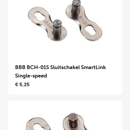
gekozen
worden
op
de
productpagina
Dit
product
BBB BCH-01S Sluitschakel SmartLink
heeft
Single-speed
meerdere
€
5,25
variaties.
Deze
optie
kan
gekozen