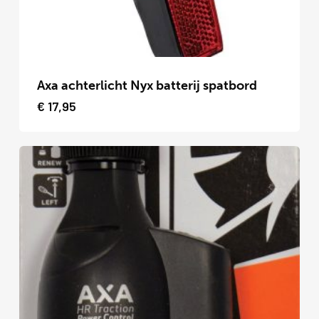
de
productpagina
Dit
product
Axa achterlicht Nyx batterij spatbord
heeft
€
17,95
meerdere
variaties.
Deze
optie
kan
gekozen
worden
op
de
productpagina