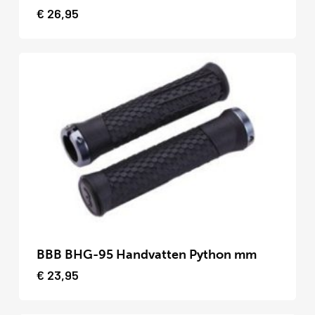
heeft
€
26,95
meerdere
variaties.
Deze
optie
kan
gekozen
worden
op
de
productpagina
Dit
product
BBB BHG-95 Handvatten Python mm
heeft
€
23,95
meerdere
variaties.