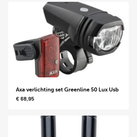
variaties.
Deze
optie
kan
gekozen
worden
op
de
productpagina
Dit
product
Axa verlichting set Greenline 50 Lux Usb
heeft
€
68,95
meerdere
variaties.
Deze
optie