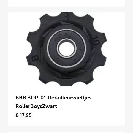
meerdere
variaties.
Deze
optie
kan
gekozen
worden
op
de
productpagina
Dit
product
BBB BDP-01 Derailleurwieltjes
heeft
RollerBoysZwart
meerdere
€
17,95
variaties.
Deze