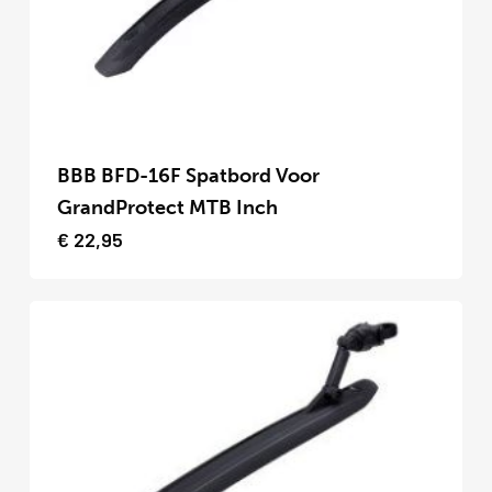
op
de
productpagina
Dit
product
BBB BFD-16F Spatbord Voor
heeft
GrandProtect MTB Inch
meerdere
€
22,95
variaties.
Deze
optie
kan
gekozen
worden
op
de