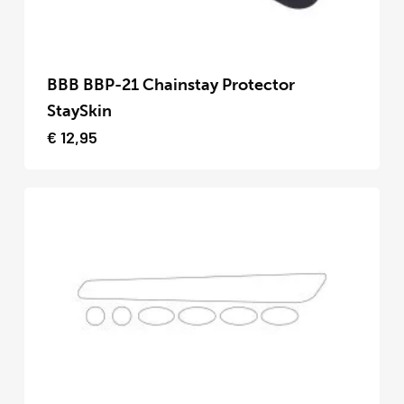
productpagina
Dit
product
BBB BBP-21 Chainstay Protector
heeft
StaySkin
meerdere
€
12,95
variaties.
Deze
optie
kan
gekozen
worden
op
de
productpagina