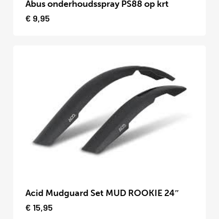
Abus onderhoudsspray PS88 op krt
€
9,95
Dit
product
Acid Mudguard Set MUD ROOKIE 24″
heeft
€
15,95
meerdere