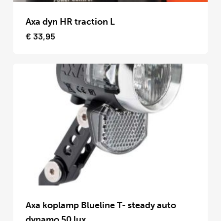
Dit
product
Axa dyn HR traction L
heeft
€
33,95
meerdere
variaties.
Deze
optie
kan
gekozen
worden
op
de
productpagina
Dit
product
Axa koplamp Blueline T- steady auto
heeft
dynamo 50 lux