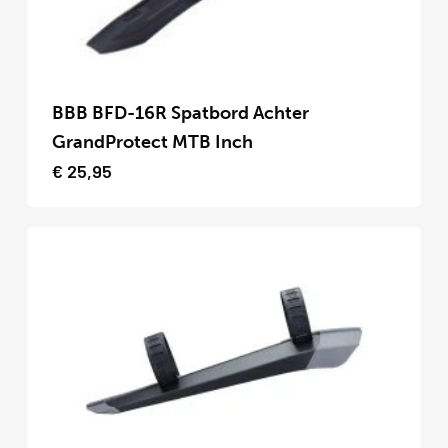
productpagina
Dit
product
BBB BFD-16R Spatbord Achter
heeft
GrandProtect MTB Inch
meerdere
€
25,95
variaties.
Deze
optie
kan
gekozen
worden
op
de
productpagina