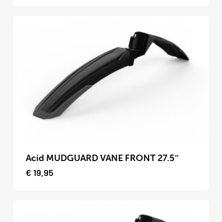
variaties.
Deze
optie
kan
gekozen
worden
op
de
productpagina
Dit
product
Acid MUDGUARD VANE FRONT 27.5″
heeft
€
19,95
meerdere
variaties.
Deze