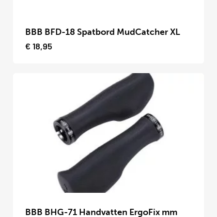
Dit
product
BBB BFD-18 Spatbord MudCatcher XL
heeft
€
18,95
meerdere
variaties.
Deze
optie
kan
gekozen
worden
op
de
productpagina
Dit
product
BBB BHG-71 Handvatten ErgoFix mm