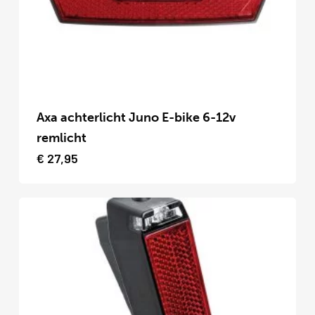
worden
op
de
productpagina
Dit
product
Axa achterlicht Juno E-bike 6-12v
heeft
remlicht
meerdere
€
27,95
variaties.
Deze
optie
kan
gekozen
worden
op