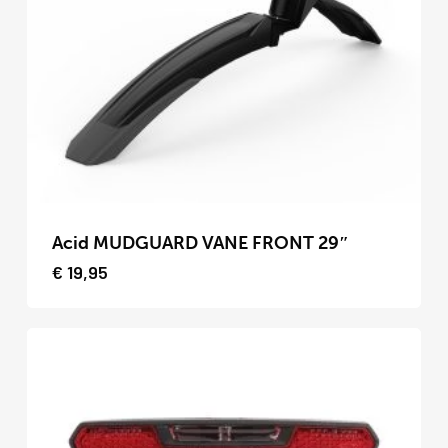
optie
kan
gekozen
worden
op
de
productpagina
Dit
product
Acid MUDGUARD VANE FRONT 29″
heeft
€
19,95
meerdere
variaties.
Deze
optie
kan
gekozen