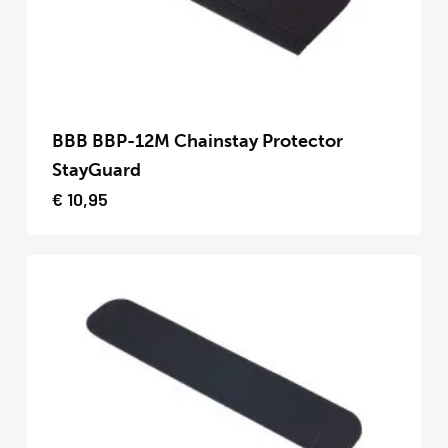
op
de
productpagina
Dit
product
BBB BBP-12M Chainstay Protector
heeft
StayGuard
meerdere
€
10,95
variaties.
Deze
optie
kan
gekozen
worden
op
de