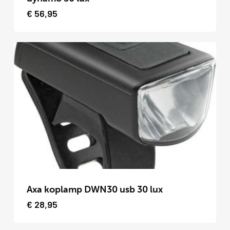
meerdere
€
56,95
variaties.
Deze
optie
kan
gekozen
worden
op
de
productpagina
Dit
product
Axa koplamp DWN30 usb 30 lux
heeft
€
28,95
meerdere