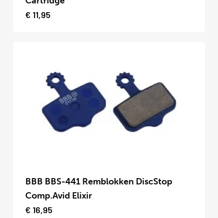
Cartridge
meerdere
€
11,95
variaties.
Deze
optie
kan
gekozen
worden
op
de
productpagina
Dit
product
BBB BBS-441 Remblokken DiscStop
heeft
Comp.Avid Elixir
meerdere
€
16,95