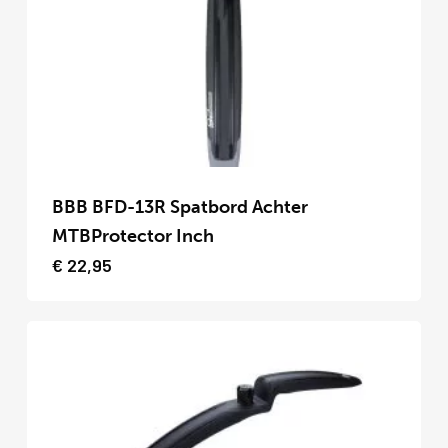
gekozen
worden
op
de
productpagina
Dit
product
BBB BFD-13R Spatbord Achter
heeft
MTBProtector Inch
meerdere
€
22,95
variaties.
Deze
optie
kan
gekozen
worden