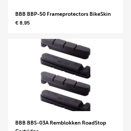
Dit
product
BBB BBP-50 Frameprotectors BikeSkin
heeft
€
8,95
meerdere
variaties.
Deze
optie
kan
gekozen
worden
op
de
productpagina
Dit
product
BBB BBS-03A Remblokken RoadStop
heeft