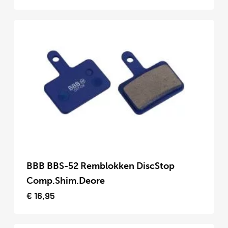
variaties.
Deze
optie
kan
gekozen
worden
op
de
productpagina
Dit
product
BBB BBS-52 Remblokken DiscStop
heeft
Comp.Shim.Deore
meerdere
€
16,95
variaties.
Deze