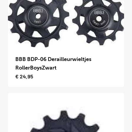
kan
gekozen
worden
op
de
productpagina
Dit
product
BBB BDP-06 Derailleurwieltjes
heeft
RollerBoysZwart
meerdere
€
24,95
variaties.
Deze
optie
kan
gekozen
worden