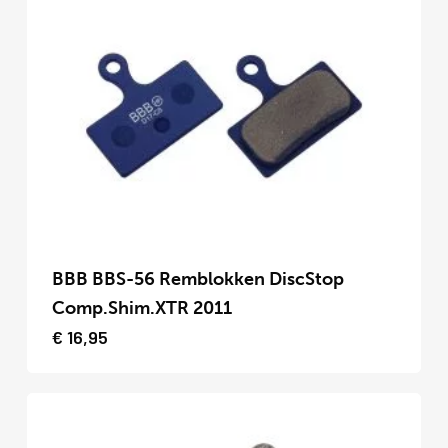
optie
kan
gekozen
worden
op
de
productpagina
Dit
product
BBB BBS-56 Remblokken DiscStop
heeft
Comp.Shim.XTR 2011
meerdere
€
16,95
variaties.
Deze
optie
kan