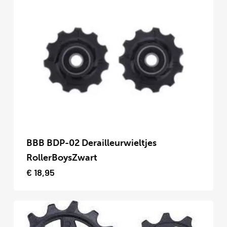
optie
kan
gekozen
worden
op
de
productpagina
Dit
product
BBB BDP-02 Derailleurwieltjes
heeft
RollerBoysZwart
meerdere
€
18,95
variaties.
Deze
optie