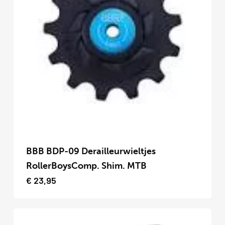
op
de
productpagina
Dit
product
BBB BDP-09 Derailleurwieltjes
heeft
RollerBoysComp. Shim. MTB
meerdere
€
23,95
variaties.
Deze
optie