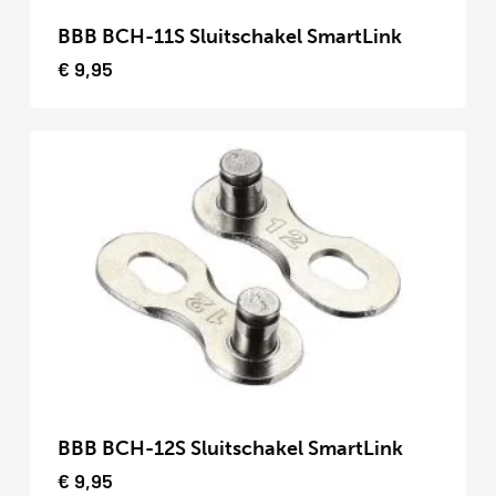
product
BBB BCH-11S Sluitschakel SmartLink
heeft
€
9,95
meerdere
variaties.
Deze
optie
kan
gekozen
worden
op
de
productpagina
Dit
product
BBB BCH-12S Sluitschakel SmartLink
heeft
€
9,95