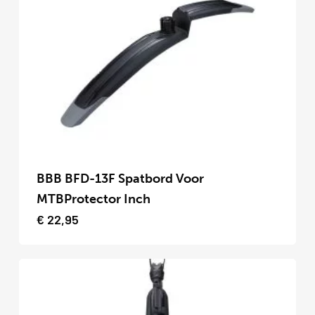
kan
gekozen
worden
op
de
productpagina
Dit
product
BBB BFD-13F Spatbord Voor
heeft
MTBProtector Inch
meerdere
€
22,95
variaties.
Deze
optie
kan