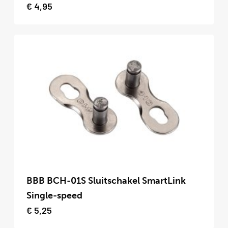
heeft
€
4,95
meerdere
variaties.
Deze
optie
kan
gekozen
worden
op
de
productpagina
Dit
product
BBB BCH-01S Sluitschakel SmartLink
heeft
Single-speed
meerdere
€
5,25
variaties.