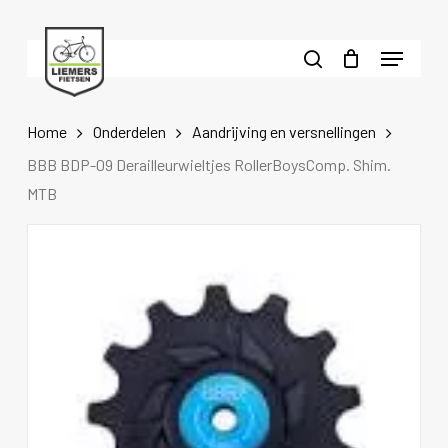
Skip
to
Menu
main
search
content
Home
Onderdelen
Aandrijving en versnellingen
BBB BDP-09 Derailleurwieltjes RollerBoysComp. Shim.
MTB