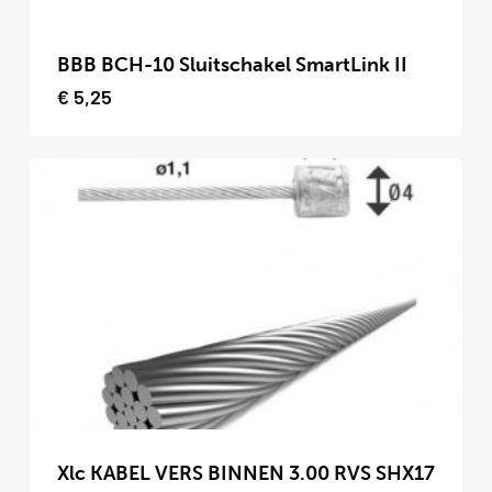
Dit
product
BBB BCH-10 Sluitschakel SmartLink II
heeft
€
5,25
meerdere
variaties.
Deze
optie
kan
gekozen
worden
op
de
productpagina
Dit
product
Xlc KABEL VERS BINNEN 3.00 RVS SHX17