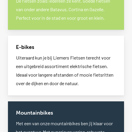
De fietsen zoals iedereen ze kent. Goede fietsen
van onder andere Batavus, Cortina en Gazelle.
Perfect voor in de stad en voor groot en klein.
E-bikes
Uiteraard kun je bij Liemers Fietsen terecht voor
een uitgebreid assortiment elektrische fietsen.
Ideaal voor langere afstanden of mooie fietsritten
over de dijken en door de natuur.
Mountainbikes
Met een van onze mountainbikes ben jij klaar voor
het avontuur. Met superieure vering, robuuste