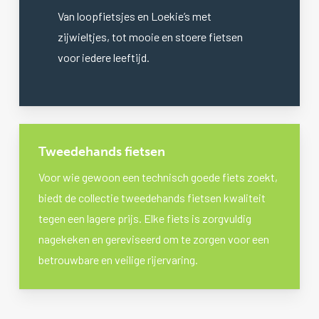
Van loopfietsjes en Loekie’s met
zijwieltjes, tot mooie en stoere fietsen
voor iedere leeftijd.
Tweedehands fietsen
Voor wie gewoon een technisch goede fiets zoekt,
biedt de collectie tweedehands fietsen kwaliteit
tegen een lagere prijs. Elke fiets is zorgvuldig
nagekeken en gereviseerd om te zorgen voor een
betrouwbare en veilige rijervaring.