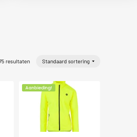
Standaard sortering
75 resultaten
Aanbieding!
Dit