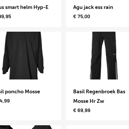
uct
product
us smart helm Hyp-E
Agu jack ess rain
heeft
99,95
€
75,00
dere
meerdere
ies.
variaties.
Deze
optie
kan
zen
gekozen
Dit
en
worden
uct
product
op
sil poncho Mosse
Basil Regenbroek Bas
heeft
4,99
de
Mosse Hr Zw
dere
meerdere
€
69,99
uctpagina
productpagina
ies.
variaties.
Deze