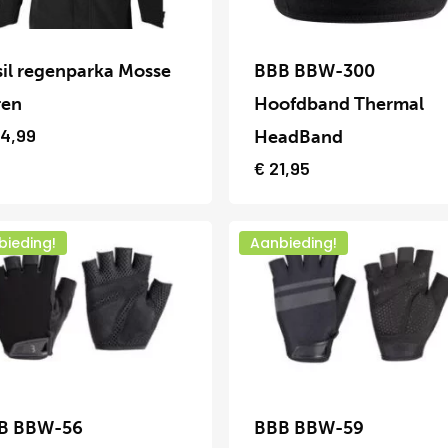
en
worden
Dit
op
uct
product
il regenparka Mosse
BBB BBW-300
de
heeft
ren
Hoofdband Thermal
uctpagina
productpagina
dere
meerdere
14,99
HeadBand
ies.
variaties.
€
21,95
Deze
optie
bieding!
Aanbieding!
kan
zen
gekozen
en
worden
op
Dit
de
uct
product
B BBW-56
BBB BBW-59
uctpagina
productpagina