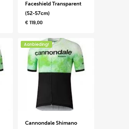
heeft
Faceshield Transparent
meerdere
(52-57cm)
variaties.
asse:
€
119,00
0
Deze
optie
5
Aanbieding!
kan
gekozen
worden
op
de
productpagina
Dit
product
Cannondale Shimano