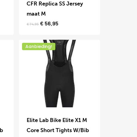
heeft
CFR Replica SS Jersey
meerdere
maat M
variaties.
Oorspronkelijke
Huidige
€
56,95
€
74,95
prijs
prijs
Deze
was:
is:
optie
€ 74,95.
€ 56,95.
Aanbieding!
kan
gekozen
worden
op
de
productpagina
Dit
product
Elite Lab Bike Elite X1 M
heeft
ib
Core Short Tights W/Bib