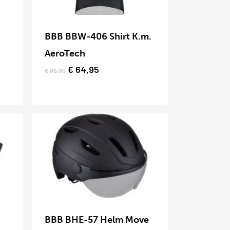
worden
Dit
op
product
BBB BBW-406 Shirt K.m.
de
heeft
AeroTech
productpagina
meerdere
Oorspronkelijke
Huidige
€
64,95
€
85,95
prijs
prijs
variaties.
was:
is:
Deze
€ 85,95.
€ 64,95.
optie
kan
gekozen
worden
op
Dit
de
product
BBB BHE-57 Helm Move
productpagina