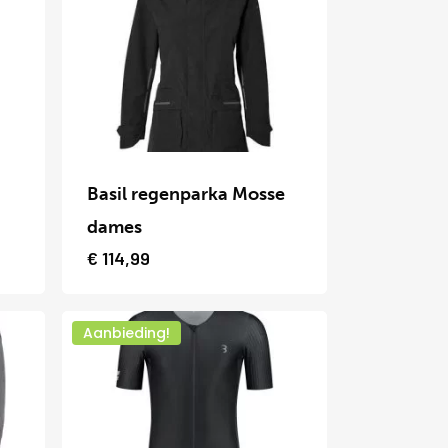
optie
kan
gekozen
worden
Dit
op
product
Basil regenparka Mosse
de
heeft
dames
productpagina
meerdere
€
114,99
variaties.
Deze
Aanbieding!
optie
kan
gekozen