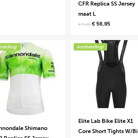
heeft
CFR Replica SS Jersey
€ 14,95.
€ 11,25.
meerdere
maat L
variaties.
Oorspronkelijke
Huidige
€
56,95
€
74,95
prijs
prijs
Deze
was:
is:
zen
optie
€ 74,95.
€ 56,95.
en
bieding!
Aanbieding!
kan
gekozen
worden
uctpagina
op
de
productpagina
Dit
product
Elite Lab Bike Elite X1
uct
nnondale Shimano
heeft
Core Short Tights W/B