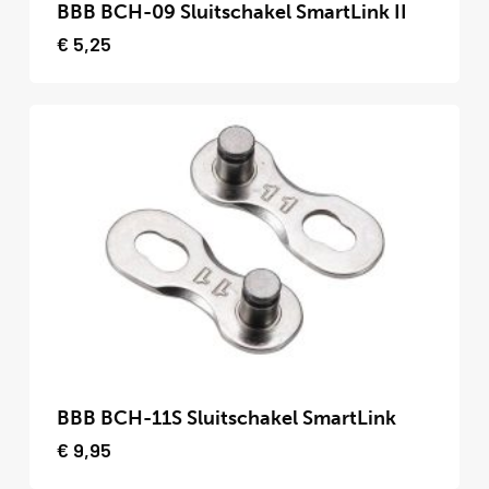
product
BBB BCH-09 Sluitschakel SmartLink II
heeft
€
5,25
meerdere
variaties.
Deze
optie
kan
gekozen
worden
op
de
productpagina
Dit
product
BBB BCH-11S Sluitschakel SmartLink
heeft
€
9,95
meerdere