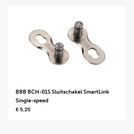
variaties.
Deze
optie
kan
gekozen
worden
op
de
productpagina
Dit
product
BBB BCH-01S Sluitschakel SmartLink
heeft
Single-speed
meerdere
€
5,25
variaties.
Deze
optie