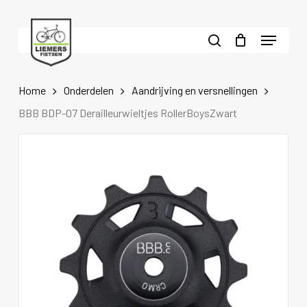
Skip
to
Menu
main
search
content
Home
Onderdelen
Aandrijving en versnellingen
BBB BDP-07 Derailleurwieltjes RollerBoysZwart