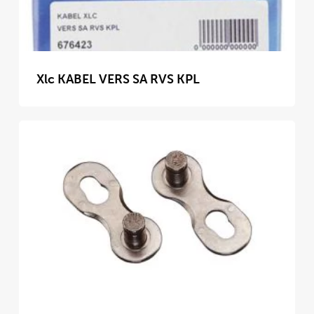
Xlc KABEL VERS SA RVS KPL
Dit