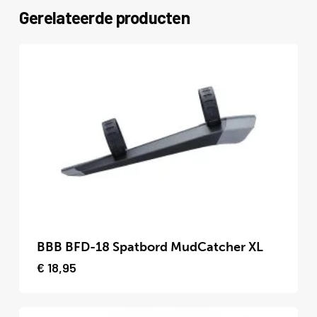
Gerelateerde producten
Dit
product
BBB BFD-18 Spatbord MudCatcher XL
heeft
€
18,95
meerdere
variaties.