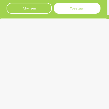
Afwijzen
Toestaan
Sociale media
Contact
Liemers Fietsen