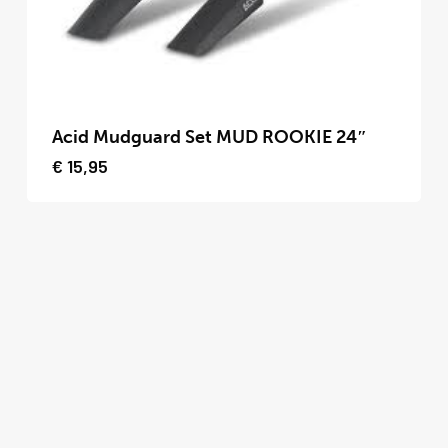
op
de
productpagina
Dit
product
Acid Mudguard Set MUD ROOKIE 24″
heeft
€
15,95
meerdere
variaties.
Deze
optie
kan
gekozen
worden
op
de