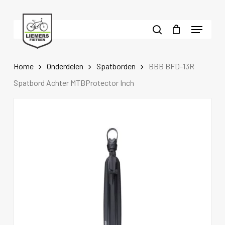
Skip
to
Menu
main
search
content
Home
Onderdelen
Spatborden
BBB BFD-13R
Spatbord Achter MTBProtector Inch