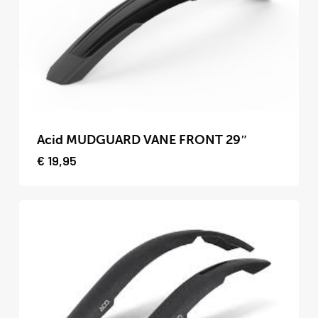
gekozen
worden
op
de
productpagina
Dit
product
Acid MUDGUARD VANE FRONT 29″
heeft
€
19,95
meerdere
variaties.
Deze
optie
kan
gekozen
worden