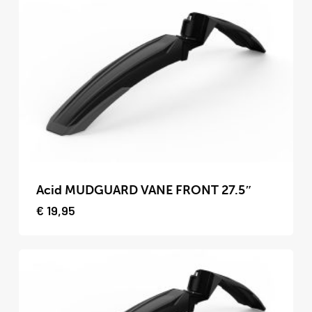
Deze
optie
kan
gekozen
worden
op
de
productpagina
Dit
product
Acid MUDGUARD VANE FRONT 27.5″
heeft
€
19,95
meerdere
variaties.
Deze
optie
kan