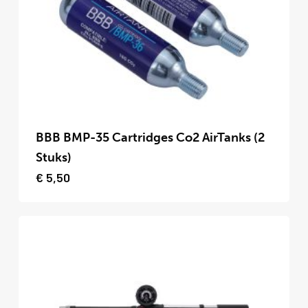
Dit
product
BBB BMP-35 Cartridges Co2 AirTanks (2
heeft
Stuks)
meerdere
€
5,50
variaties.
Deze
optie
kan
gekozen
worden