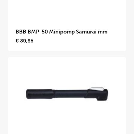
productpagina
Dit
product
BBB BMP-50 Minipomp Samurai mm
heeft
€
39,95
meerdere
variaties.
Deze
optie
kan
gekozen
worden
op
de
productpagina
Dit