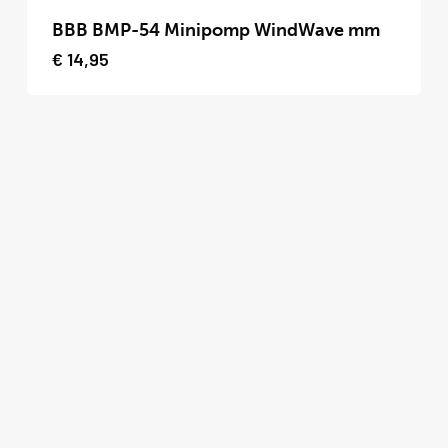
product
BBB BMP-54 Minipomp WindWave mm
heeft
€
14,95
meerdere
variaties.
Deze
optie
kan
gekozen
worden
op
de
productpagina