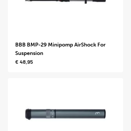
op
de
productpagina
Dit
product
BBB BMP-29 Minipomp AirShock For
heeft
Suspension
meerdere
€
48,95
variaties.
Deze
optie
kan
gekozen
worden
op
de