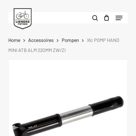
Skip
to
Menu
main
search
content
Home
Accessoires
Pompen
Xlc POMP HAND
MINI ATB ALM 220MM ZW/ZI