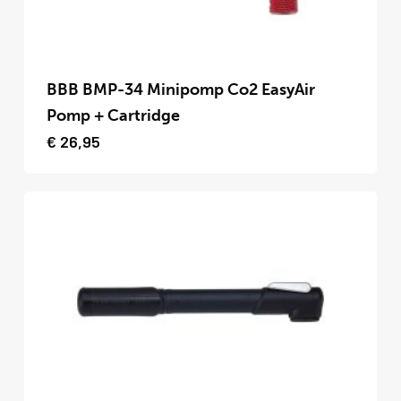
Dit
product
BBB BMP-34 Minipomp Co2 EasyAir
heeft
Pomp + Cartridge
meerdere
€
26,95
variaties.
Deze
optie
kan
gekozen
worden
op
de
productpagina