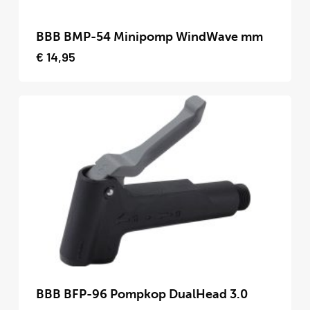
Dit
product
BBB BMP-54 Minipomp WindWave mm
heeft
€
14,95
meerdere
variaties.
Deze
optie
kan
gekozen
worden
op
de
productpagina
Dit
product
BBB BFP-96 Pompkop DualHead 3.0
heeft