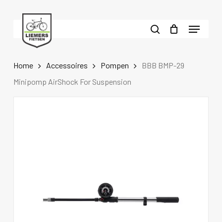
Skip
to
Menu
main
search
content
Home
Accessoires
Pompen
BBB BMP-29
Minipomp AirShock For Suspension