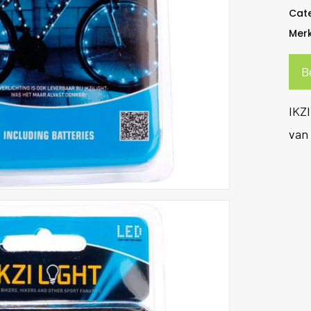
Cat
Mer
B
IKZI
van 