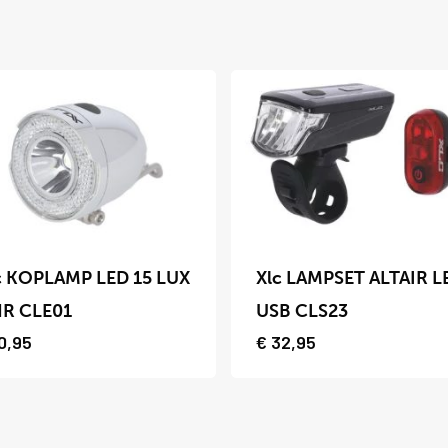
Dit
uct
product
c KOPLAMP LED 15 LUX
Xlc LAMPSET ALTAIR L
t
heeft
R CLE01
USB CLS23
dere
meerdere
0,95
€
32,95
ties.
variaties.
Deze
optie