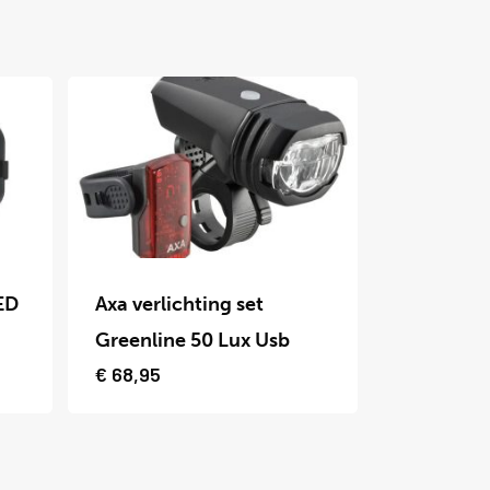
Dit
product
ED
Axa verlichting set
heeft
Greenline 50 Lux Usb
meerdere
€
68,95
variaties.
Deze
optie