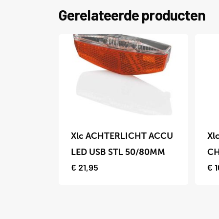
Gerelateerde producten
Dit
Dit
product
prod
Xlc ACHTERLICHT ACCU
Xl
heeft
heef
LED USB STL 50/80MM
CH
meerdere
meer
€
21,95
€
1
variaties.
varia
Deze
Deze
optie
optie