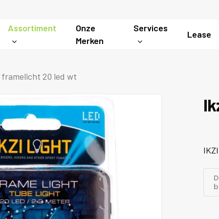
Assortiment
Onze
Services
Lease
Merken
i framelicht 20 led wt
Ik
IKZI
D
b