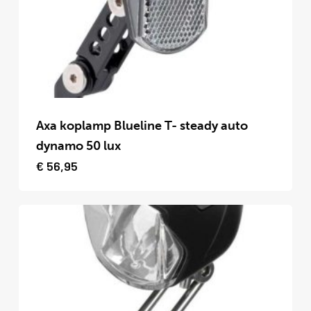
Dit
product
Axa koplamp Blueline T- steady auto
heeft
dynamo 50 lux
meerdere
€
56,95
variaties.
Deze
optie
kan
gekozen
worden
op