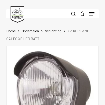
Skip
to
Menu
main
search
content
Home
Onderdelen
Verlichting
Xlc KOPLAMP
GALEO XB LED BATT