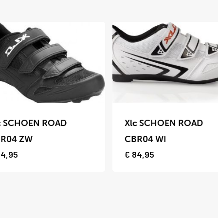
Dit
uct
product
c SCHOEN ROAD
Xlc SCHOEN ROAD
t
heeft
R04 ZW
CBR04 WI
dere
meerdere
4,95
€
84,95
ties.
variaties.
Deze
optie
kan