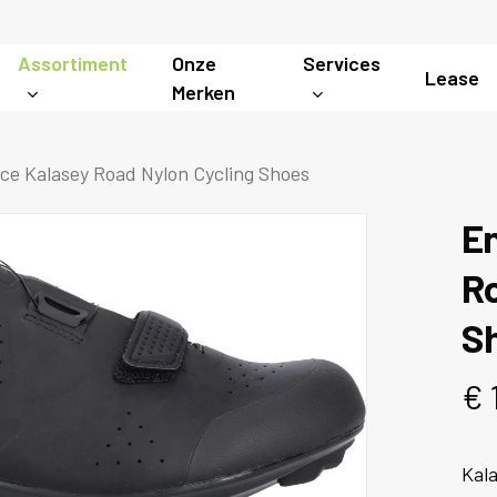
Assortiment
Onze
Services
Lease
Merken
e Kalasey Road Nylon Cycling Shoes
E
Ro
S
€
Kala