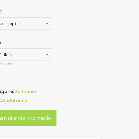
t
s een optie
r
1 Black
Wissen
egorie:
Schoenen
k:
Endurance
anvullende informatie