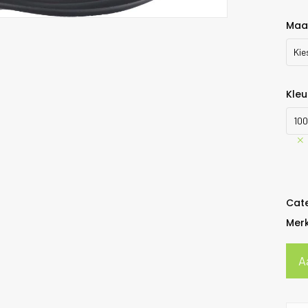
Maa
Kie
Kleu
100
Cat
Mer
A