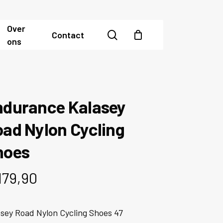
Over
search
Contact
ons
ndurance Kalasey
ad Nylon Cycling
hoes
179,90
sey Road Nylon Cycling Shoes 47