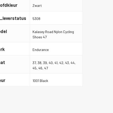
ofdkleur
Zwart
_leverstatus
5308
del
Kalasey Road Nylon Cycling
Shoes 47
rk
Endurance
at
37, 38, 39, 40, 41, 42, 43, 44,
45, 46, 47
eur
1001 Black