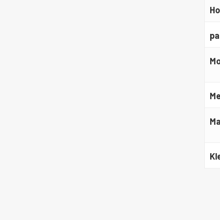
Ho
pa
Mo
Me
Ma
Kl