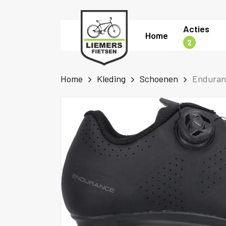
Skip
to
Acties
Home
main
2
content
Home
Kleding
Schoenen
Enduranc