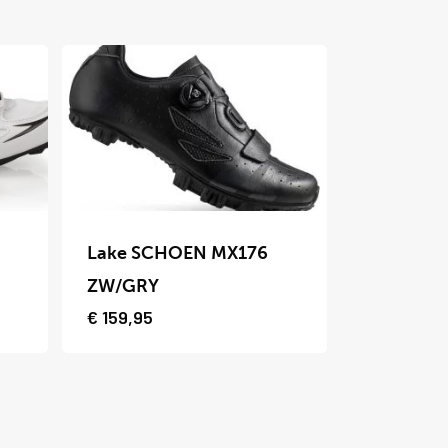
Dit
product
Lake SCHOEN MX176
heeft
ZW/GRY
meerdere
€
159,95
variaties.
Deze
optie
kan