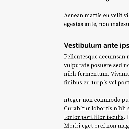
Aenean mattis eu velit vi
egestas ante, non malesu
Vestibulum ante ip
Pellentesque accumsan nun
vulputate posuere sed no
nibh fermentum. Vivam
finibus eu turpis vel po
nteger non commodo purus
Curabitur lobortis nibh
tortor porttitor iaculis
.
Morbi eget orci non magn