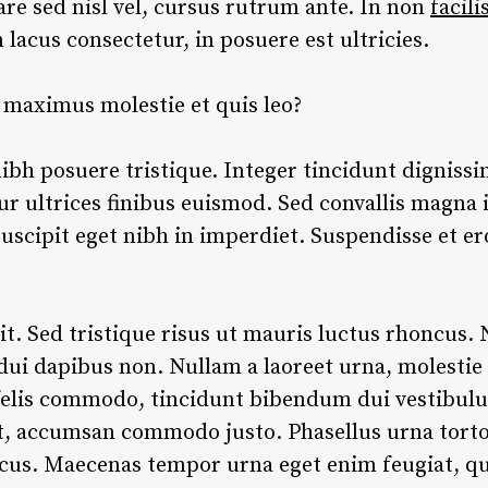
e sed nisl vel, cursus rutrum ante. In non
facili
n lacus consectetur, in posuere est ultricies.
o maximus molestie et quis leo?
ibh posuere tristique. Integer tincidunt dignissi
ur ultrices finibus euismod. Sed convallis magna id
scipit eget nibh in imperdiet. Suspendisse et ero
t. Sed tristique risus ut mauris luctus rhoncus. 
 dui dapibus non. Nullam a laoreet urna, molestie
elis commodo, tincidunt bibendum dui vestibulum.
et, accumsan commodo justo. Phasellus urna torto
lacus. Maecenas tempor urna eget enim feugiat, qui