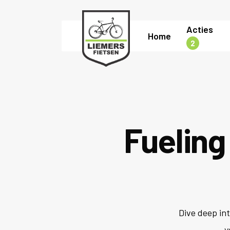
Skip
to
Acties
Home
main
2
content
Fueling
Dive deep int
y