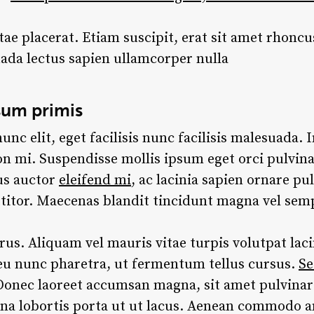
tae placerat. Etiam suscipit, erat sit amet rhoncus
ada lectus sapien ullamcorper nulla
sum primis
c elit, eget facilisis nunc facilisis malesuada. I
n mi. Suspendisse mollis ipsum eget orci pulvin
us auctor
eleifend mi
, ac lacinia sapien ornare pu
rttitor. Maecenas blandit tincidunt magna vel sem
. Aliquam vel mauris vitae turpis volutpat lacin
 eu nunc pharetra, ut fermentum tellus cursus.
Se
 Donec laoreet accumsan magna, sit amet pulvina
a lobortis porta ut ut lacus. Aenean commodo an