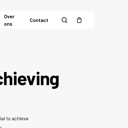
Over
search
Contact
ons
chieving
ial to achieve
s.