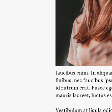
faucibus enim. In aliqua
finibus, nec faucibus ip
id rutrum erat. Fusce eg
mauris laoreet, luctus e
Vestibulum at ligula odi