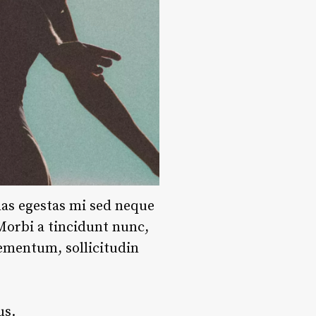
nas egestas mi sed neque
 Morbi a tincidunt nunc,
lementum, sollicitudin
us
.