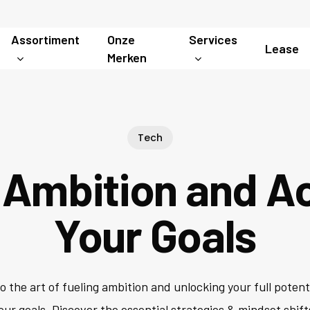
Assortiment
Onze
Services
Lease
Merken
Tech
 Ambition and A
Your Goals
o the art of fueling ambition and unlocking your full potent
our goals. Discover the essential strategies & mindset shift