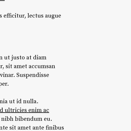
 efficitur, lectus augue
n ut justo at diam
ar, sit amet accumsan
lvinar. Suspendisse
per.
ia ut id nulla.
d ultricies enim ac
r nibh bibendum eu.
te sit amet ante finibus