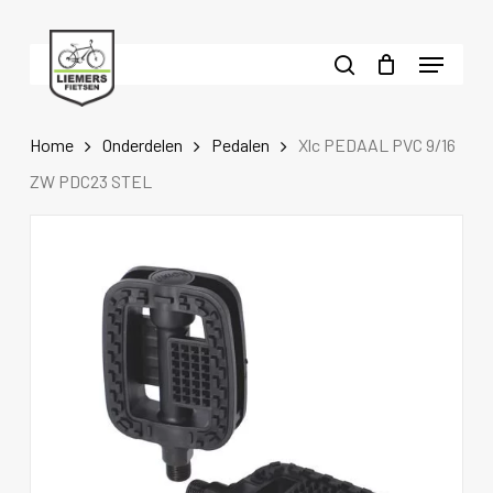
Skip
to
Menu
main
search
content
Home
Onderdelen
Pedalen
Xlc PEDAAL PVC 9/16
ZW PDC23 STEL