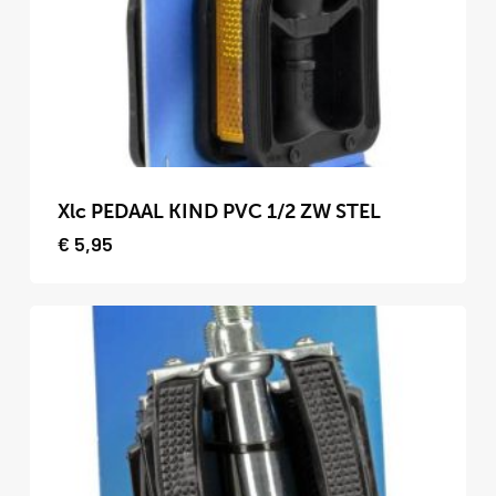
Dit
product
Xlc PEDAAL KIND PVC 1/2 ZW STEL
heeft
€
5,95
meerdere
variaties.
Deze
optie
kan
gekozen
worden
op