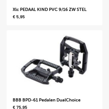
Dit
product
Xlc PEDAAL KIND PVC 9/16 ZW STEL
heeft
€
5,95
meerdere
variaties.
Deze
optie
kan
gekozen
worden
op
de
productpagina
Dit
product
BBB BPD-61 Pedalen DualChoice
heeft
€
75,95