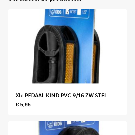
Dit
product
Xlc PEDAAL KIND PVC 9/16 ZW STEL
heeft
€
5,95
meerdere
variaties.
Deze