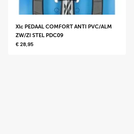
productpagina
Dit
product
Xlc PEDAAL COMFORT ANTI PVC/ALM
heeft
ZW/ZI STEL PDC09
meerdere
€
28,95
variaties.
Deze
optie
kan
gekozen
worden
op
de
productpagina