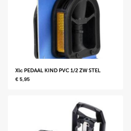
optie
kan
gekozen
worden
op
de
productpagina
Dit
product
Xlc PEDAAL KIND PVC 1/2 ZW STEL
heeft
€
5,95
meerdere
variaties.
Deze
optie
kan
gekozen