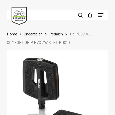
Skip
to
Menu
main
search
content
Home
Onderdelen
Pedalen
Xlc PEDAAL
COMFORT GRIP PVC ZW STEL PDC10