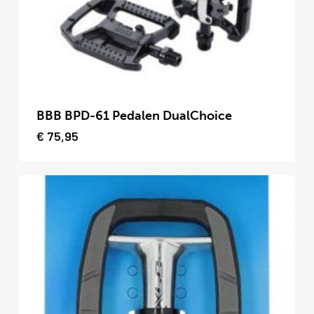
worden
op
de
productpagina
Dit
product
BBB BPD-61 Pedalen DualChoice
heeft
€
75,95
meerdere
variaties.
Deze
optie
kan
gekozen
worden
op
de