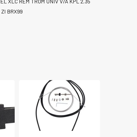
EL XLC REM TROM UNIV V/A KPL 2.35
 ZI BRX99
Dit