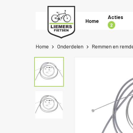
Skip
to
Acties
Home
main
2
content
Home
Onderdelen
Remmen en remde