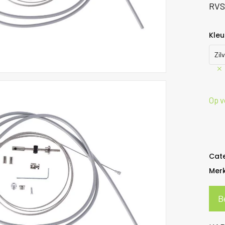
RVS
Kleu
Zil
Op v
Cat
Mer
B