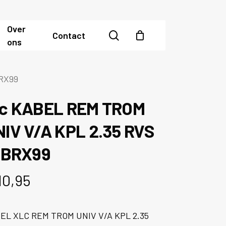
Over
search
Contact
ons
BRX99
lc KABEL REM TROM
IV V/A KPL 2.35 RVS
I BRX99
10,95
EL XLC REM TROM UNIV V/A KPL 2.35