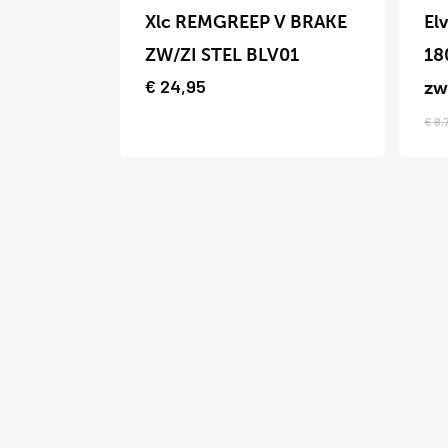
product
Xlc REMGREEP V BRAKE
El
heeft
ZW/ZI STEL BLV01
18
meerdere
€
24,95
z
variaties.
€
8,
Deze
optie
kan
gekozen
worden
op
de
productpagina