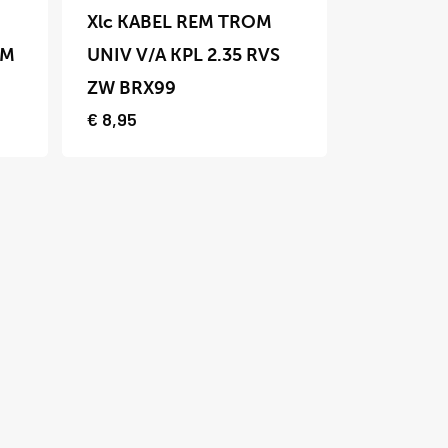
product
Xlc KABEL REM TROM
heeft
MM
UNIV V/A KPL 2.35 RVS
meerdere
ZW BRX99
variaties.
€
8,95
Deze
optie
kan
gekozen
worden
op
de
productpagina