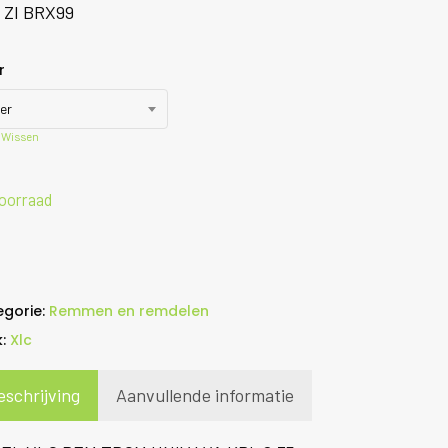
 ZI BRX99
r
ver
Wissen
oorraad
egorie:
Remmen en remdelen
k:
Xlc
eschrijving
Aanvullende informatie