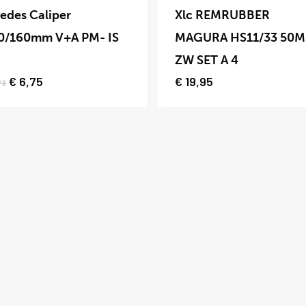
product
vedes Caliper
Xlc REMRUBBER
heeft
0/160mm V+A PM- IS
MAGURA HS11/33 50
meerdere
w
ZW SET A 4
variaties.
Oorspronkelijke
Huidige
€
6,75
€
19,95
73
prijs
prijs
Deze
was:
is:
optie
€ 8,73.
€ 6,75.
kan
gekozen
worden
op
de
productpagina