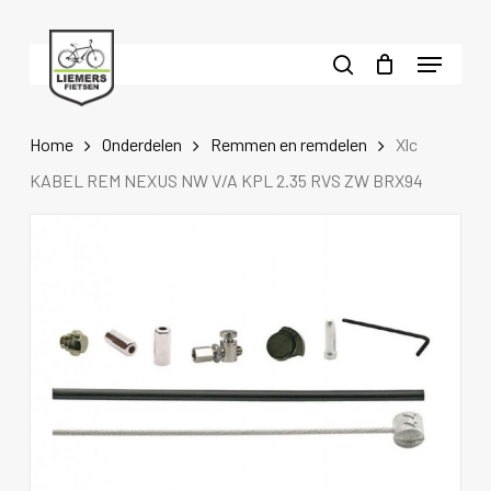
Skip
to
Menu
main
search
content
Home
Onderdelen
Remmen en remdelen
Xlc
KABEL REM NEXUS NW V/A KPL 2.35 RVS ZW BRX94