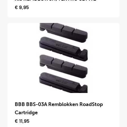
heeft
€
9,95
meerdere
variaties.
Deze
optie
kan
gekozen
worden
op
de
productpagina
Dit
product
BBB BBS-03A Remblokken RoadStop
heeft
Cartridge
meerdere
€
11,95
variaties.