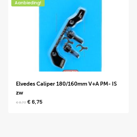
Aanbieding!
optie
kan
gekozen
worden
op
de
productpagina
Elvedes Caliper 180/160mm V+A PM- IS
zw
Oorspronkelijke
Huidige
€
6,75
€
8,73
prijs
prijs
was:
is:
€ 8,73.
€ 6,75.