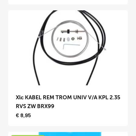
Deze
optie
kan
gekozen
worden
op
de
productpagina
Dit
product
Xlc KABEL REM TROM UNIV V/A KPL 2.35
heeft
RVS ZW BRX99
meerdere
€
8,95
variaties.
Deze