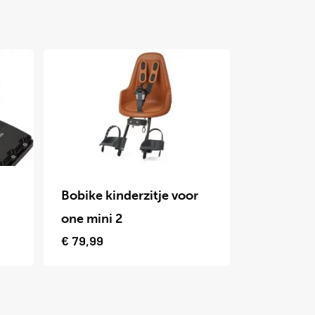
Dit
product
Bobike kinderzitje voor
heeft
one mini 2
meerdere
€
79,99
variaties.
Deze
optie