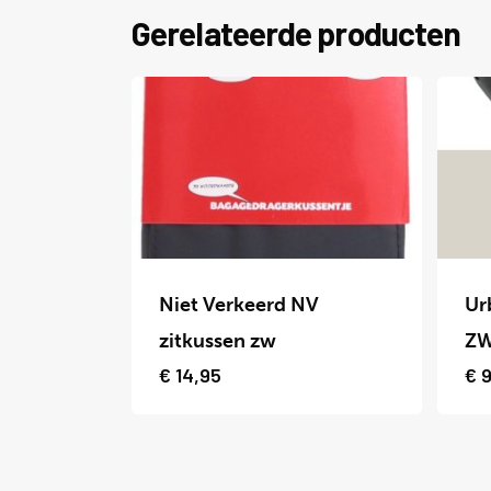
Gerelateerde producten
Dit
Dit
product
prod
Niet Verkeerd NV
Ur
heeft
heef
zitkussen zw
Z
meerdere
meer
€
14,95
€
9
variaties.
varia
Deze
Deze
optie
optie