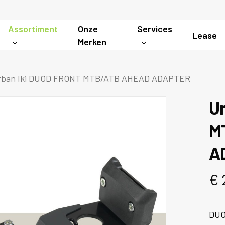
Assortiment
Onze
Services
Lease
Merken
rban Iki DUOD FRONT MTB/ATB AHEAD ADAPTER
U
M
A
€
DUO