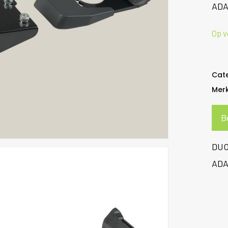
AD
Op v
Cat
Mer
B
DUO
AD