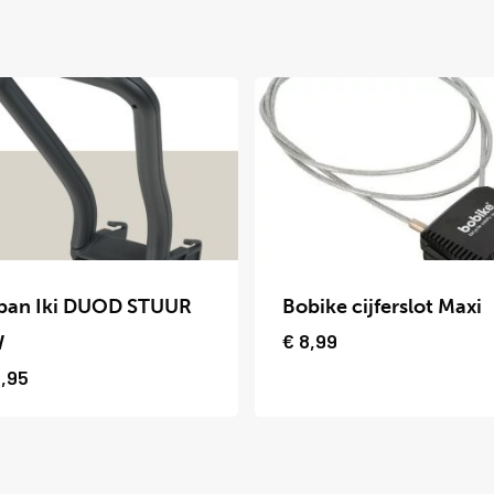
Dit
uct
product
ban Iki DUOD STUUR
Bobike cijferslot Maxi
t
heeft
€
8,99
W
dere
meerdere
,95
ties.
variaties.
Deze
optie