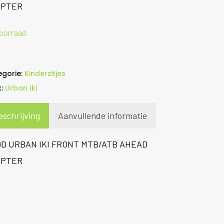
APTER
oorraad
egorie:
Kinderzitjes
k:
Urban Iki
eschrijving
Aanvullende informatie
D URBAN IKI FRONT MTB/ATB AHEAD
APTER