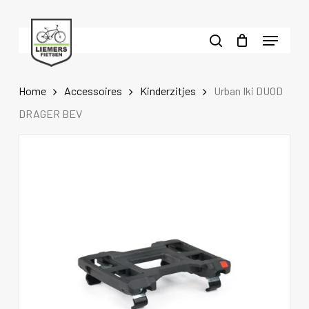
Skip
to
Menu
main
search
content
Home
Accessoires
Kinderzitjes
Urban Iki DUOD
DRAGER BEV