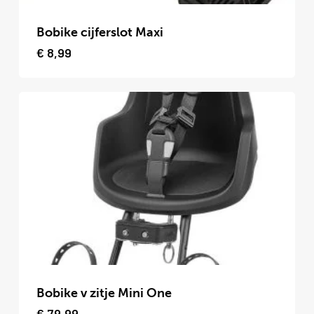
Dit
product
Bobike cijferslot Maxi
heeft
€
8,99
meerdere
variaties.
Deze
optie
kan
gekozen
worden
op
de
productpagina
Dit
product
Bobike v zitje Mini One
heeft
€
79,99