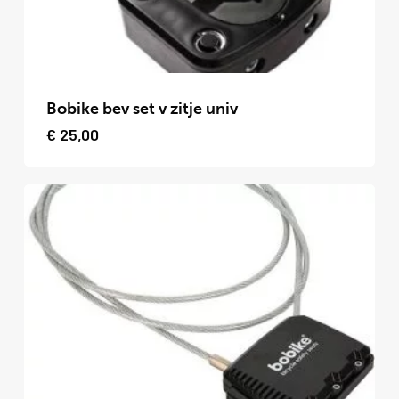
de
productpagina
Dit
product
Bobike bev set v zitje univ
heeft
€
25,00
meerdere
variaties.
Deze
optie
kan
gekozen
worden
op
de
productpagina