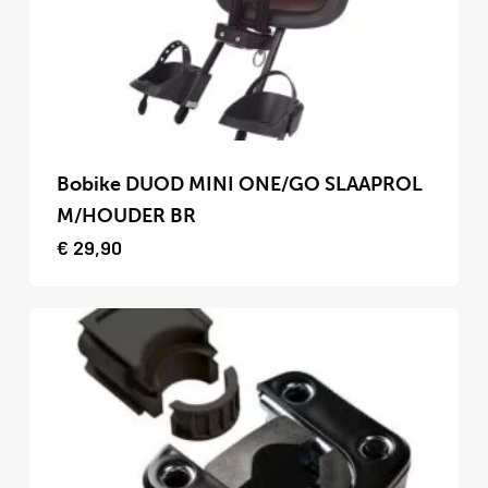
Dit
product
Bobike DUOD MINI ONE/GO SLAAPROL
heeft
M/HOUDER BR
meerdere
€
29,90
variaties.
Deze
optie
kan
gekozen
worden
op