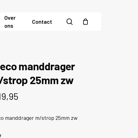
Over
search
Contact
ons
teco manddrager
/strop 25mm zw
19,95
co manddrager m/strop 25mm zw
r