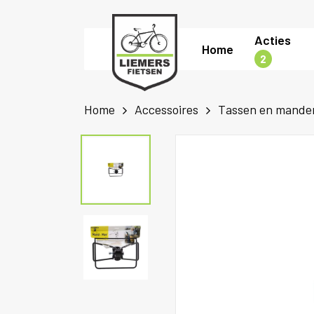
Skip
to
Acties
Home
main
2
content
Home
Accessoires
Tassen en mande