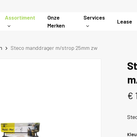
Assortiment
Onze
Services
Lease
Merken
n
Steco manddrager m/strop 25mm zw
S
m
€
Ste
Kleu