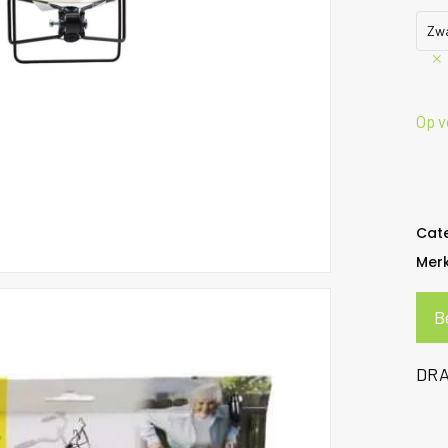
Zw
Op v
Cat
Mer
B
DRA