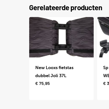
Gerelateerde producten
Dit
Dit
product
prod
New Looxs fietstas
Sp
heeft
heef
dubbel Joli 37L
WE
meerdere
meer
€
75,95
€
3
variaties.
varia
Deze
Deze
optie
optie