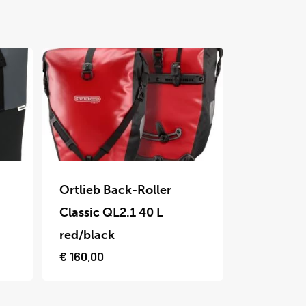
Dit
product
Ortlieb Back-Roller
heeft
Classic QL2.1 40 L
meerdere
red/black
variaties.
€
160,00
Deze
optie