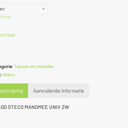
art
Wissen
oorraad
egorie:
Tassen en manden
k:
Steco
eschrijving
Aanvullende informatie
GD STECO MANDMEE UNIV ZW