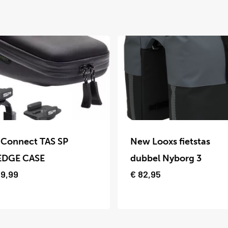
Dit
uct
product
 Connect TAS SP
New Looxs fietstas
t
heeft
DGE CASE
dubbel Nyborg 3
dere
meerdere
9,99
€
82,95
ties.
variaties.
Deze
optie