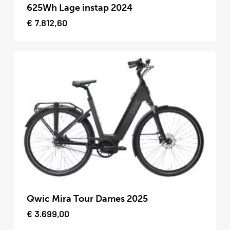
heeft
625Wh Lage instap 2024
meerdere
€
7.812,60
variaties.
Deze
optie
kan
gekozen
worden
op
de
productpagina
Dit
product
Qwic Mira Tour Dames 2025
heeft
€
3.699,00
meerdere