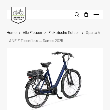
Skip
to
Menu
main
search
content
Home
Alle Fietsen
Elektrische fietsen
Sparta A-
LANE FIT leenfiets … Dames 2025