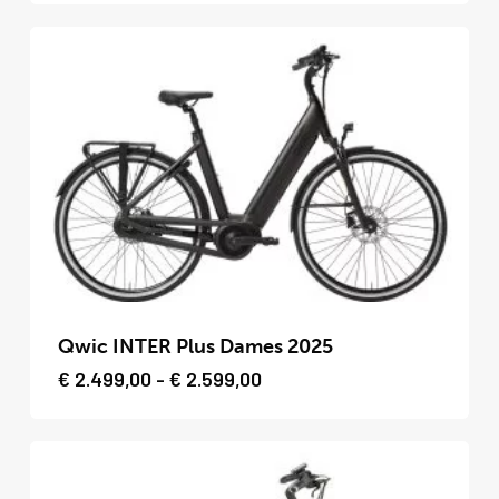
variaties.
Deze
optie
kan
gekozen
worden
op
de
productpagina
Dit
product
Qwic INTER Plus Dames 2025
heeft
Prijsklasse:
€
2.499,00
-
€
2.599,00
€ 2.499,00
meerdere
tot
variaties.
€ 2.599,00
Deze