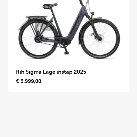
optie
kan
gekozen
worden
op
de
productpagina
Dit
product
Rih Sigma Lage instap 2025
heeft
€
3.999,00
meerdere
variaties.
Deze
optie
kan
gekozen