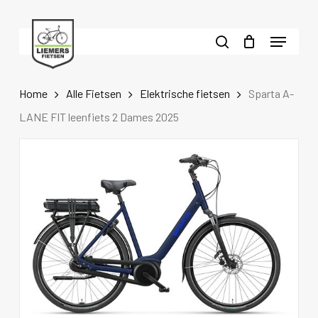
Skip
to
Menu
main
search
content
Home
Alle Fietsen
Elektrische fietsen
Sparta A-
LANE FIT leenfiets 2 Dames 2025