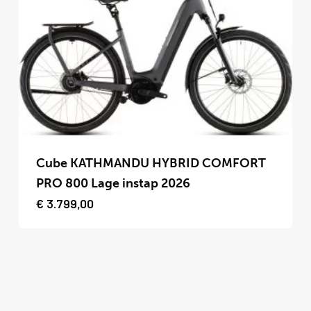
optie
kan
gekozen
worden
op
de
productpagina
Dit
product
Cube KATHMANDU HYBRID COMFORT
heeft
PRO 800 Lage instap 2026
meerdere
€
3.799,00
variaties.
Deze
optie
kan
gekozen