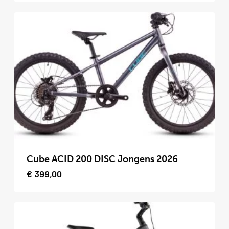
Deze
optie
kan
gekozen
worden
op
de
productpagina
Dit
product
Cube ACID 200 DISC Jongens 2026
heeft
€
399,00
meerdere
variaties.
Deze