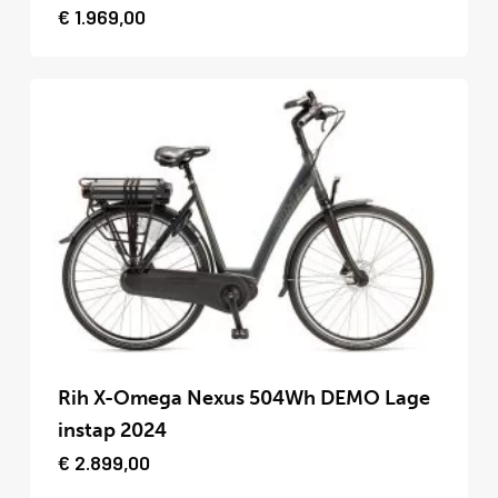
heeft
€
1.969,00
meerdere
variaties.
Deze
optie
kan
gekozen
worden
op
de
productpagina
Dit
product
Rih X-Omega Nexus 504Wh DEMO Lage
heeft
instap 2024
meerdere
€
2.899,00
variaties.