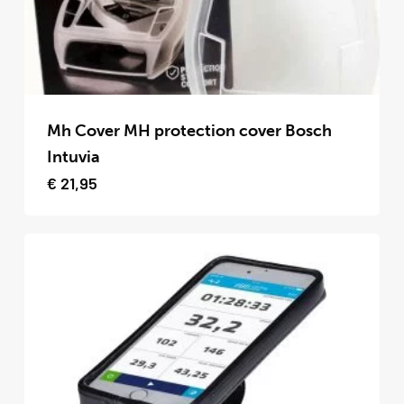
Dit
product
Mh Cover MH protection cover Bosch
heeft
Intuvia
meerdere
€
21,95
variaties.
Deze
optie
kan
gekozen
worden
op
de