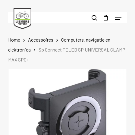
Skip
to
Menu
main
search
content
Home
Accessoires
Computers, navigatie en
elektronica
Sp Connect TELED SP UNIVERSAL CLAMP
MAX SPC+