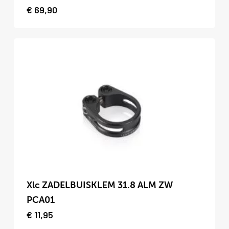
heeft
€
69,90
meerdere
variaties.
Deze
optie
kan
gekozen
worden
op
de
productpagina
Dit
product
Xlc ZADELBUISKLEM 31.8 ALM ZW
heeft
PCA01
meerdere
€
11,95
variaties.