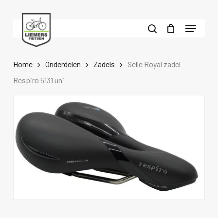
Skip
to
Menu
main
search
content
Home
Onderdelen
Zadels
Selle Royal zadel
Respiro 5131 uni