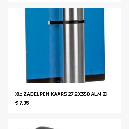
Deze
optie
kan
gekozen
worden
op
de
productpagina
Dit
product
Xlc ZADELPEN KAARS 27.2X350 ALM ZI
heeft
€
7,95
meerdere
variaties.
Deze