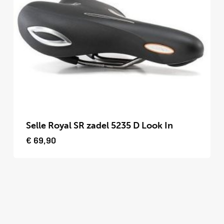
optie
kan
gekozen
worden
op
de
productpagina
Dit
product
Selle Royal SR zadel 5235 D Look In
heeft
€
69,90
meerdere
variaties.
Deze
optie
kan
gekozen