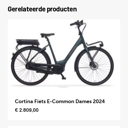
Gerelateerde producten
Dit
product
Cortina Fiets E-Common Dames 2024
heeft
€
2.809,00
meerdere
variaties.