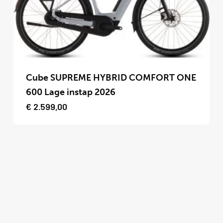
op
de
productpagina
Dit
product
Cube SUPREME HYBRID COMFORT ONE
heeft
600 Lage instap 2026
meerdere
€
2.599,00
variaties.
Deze
optie
kan
gekozen
worden
op
de