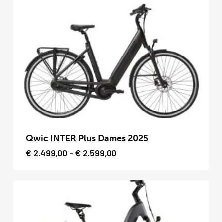
Deze
optie
kan
gekozen
worden
op
de
productpagina
Dit
product
Qwic INTER Plus Dames 2025
heeft
Prijsklasse:
€
2.499,00
-
€
2.599,00
€ 2.499,00
meerdere
tot
variaties.
€ 2.599,00
Deze
optie
kan