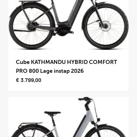
gekozen
worden
op
de
productpagina
Dit
product
Cube KATHMANDU HYBRID COMFORT
heeft
PRO 800 Lage instap 2026
meerdere
€
3.799,00
variaties.
Deze
optie
kan
gekozen
worden