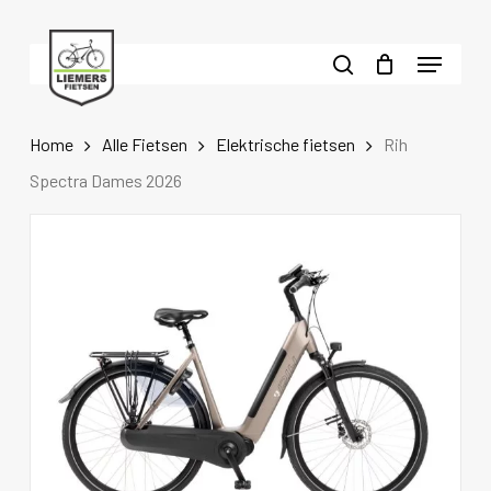
Skip
to
Menu
main
search
content
Home
Alle Fietsen
Elektrische fietsen
Rih
Spectra Dames 2026