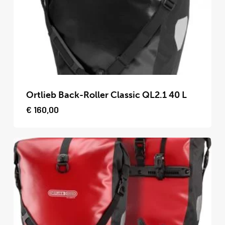
gekozen
worden
op
de
productpagina
Dit
product
Ortlieb Back-Roller Classic QL2.1 40 L
heeft
€
160,00
meerdere
variaties.
Deze
optie
kan
gekozen
worden
op