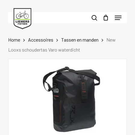
Skip
to
Menu
main
search
content
Home
Accessoires
Tassen en manden
New
Looxs schoudertas Varo waterdicht