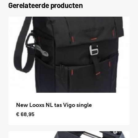
Gerelateerde producten
Dit
product
New Looxs NL tas Vigo single
heeft
€
68,95
meerdere
variaties.