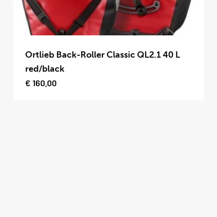
de
productpagina
Dit
product
Ortlieb Back-Roller Classic QL2.1 40 L
heeft
red/black
meerdere
€
160,00
variaties.
Deze
optie
kan
gekozen
worden
op
de
productpagina