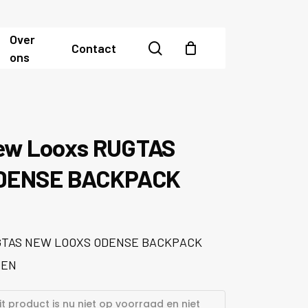
Over
search
Contact
ons
ew Looxs RUGTAS
DENSE BACKPACK
TAS NEW LOOXS ODENSE BACKPACK
EEN
it product is nu niet op voorraad en niet