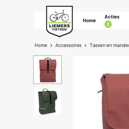
Skip
to
Acties
Home
main
2
content
Home
Accessoires
Tassen en mande