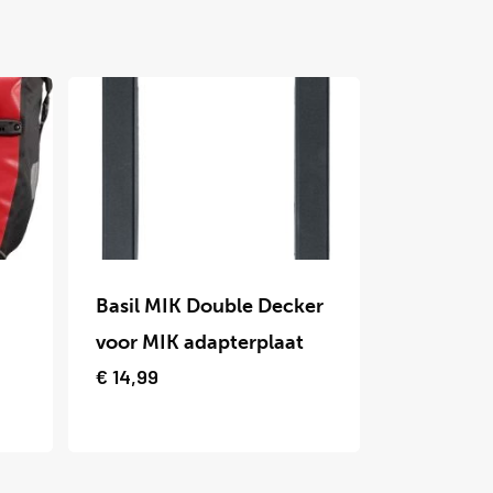
Dit
product
Basil MIK Double Decker
heeft
voor MIK adapterplaat
meerdere
€
14,99
variaties.
Deze
optie