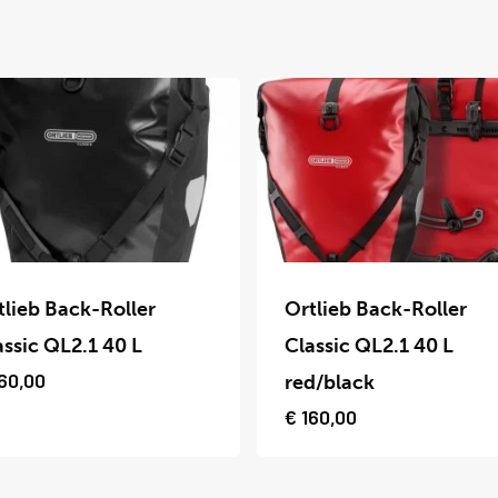
Dit
uct
product
tlieb Back-Roller
Ortlieb Back-Roller
t
heeft
assic QL2.1 40 L
Classic QL2.1 40 L
dere
meerdere
60,00
red/black
ties.
variaties.
€
160,00
Deze
optie