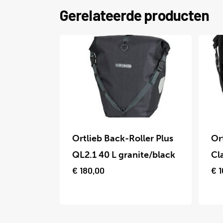
Gerelateerde producten
Dit
Dit
product
prod
Ortlieb Back-Roller Plus
Or
heeft
heef
QL2.1 40 L granite/black
Cl
meerdere
meer
€
180,00
€
1
variaties.
varia
Deze
Deze
optie
optie