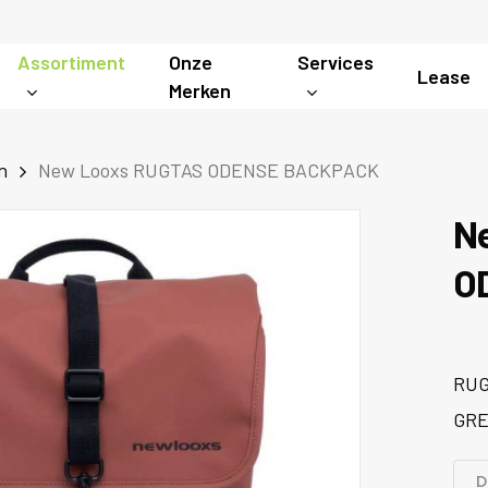
Assortiment
Onze
Services
Lease
Merken
n
New Looxs RUGTAS ODENSE BACKPACK
N
O
RUG
GR
D