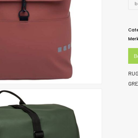
b
Cat
Mer
B
RUG
GR