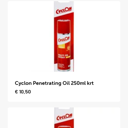
Dit
product
Cyclon Penetrating Oil 250ml krt
heeft
€
10,50
meerdere
variaties.
Deze
optie