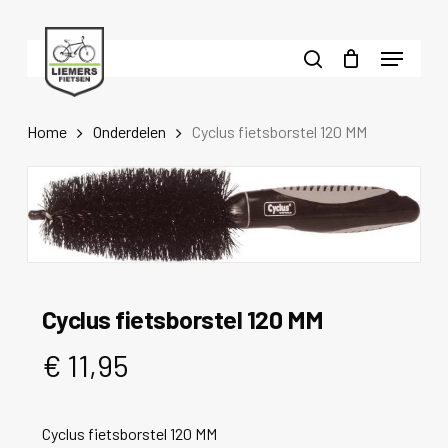
Skip
to
Menu
main
search
content
Home
Onderdelen
Cyclus fietsborstel 120 MM
Cyclus fietsborstel 120 MM
€
11,95
Cyclus fietsborstel 120 MM