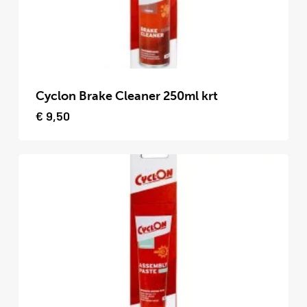
op
de
productpagina
Dit
product
Cyclon Brake Cleaner 250ml krt
heeft
€
9,50
meerdere
variaties.
Deze
optie
kan
gekozen
worden
op
de