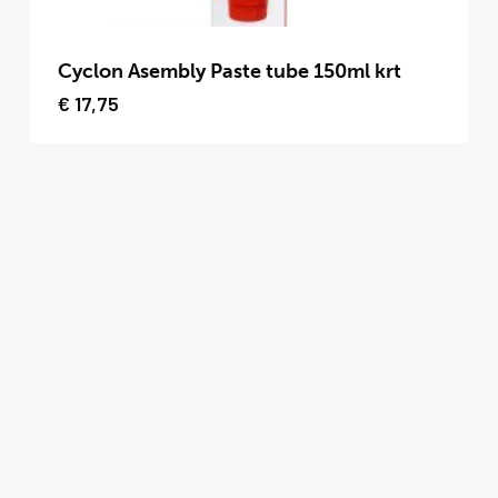
productpagina
Dit
product
Cyclon Asembly Paste tube 150ml krt
heeft
€
17,75
meerdere
variaties.
Deze
optie
kan
gekozen
worden
op
de
productpagina