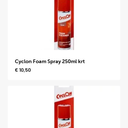
kan
gekozen
worden
op
de
productpagina
Dit
product
Cyclon Foam Spray 250ml krt
heeft
€
10,50
meerdere
variaties.
Deze
optie
kan
gekozen
worden