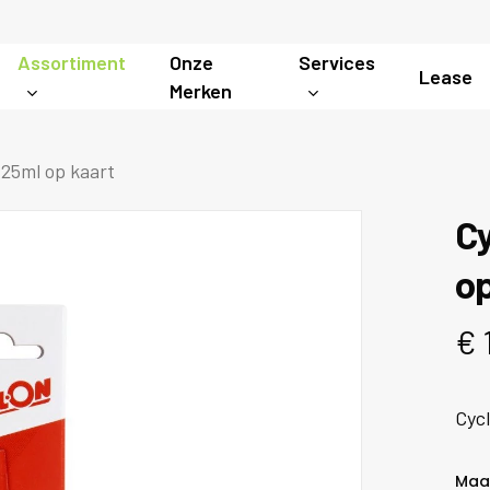
Assortiment
Onze
Services
Lease
Merken
25ml op kaart
Cy
op
€
Cyc
Maa