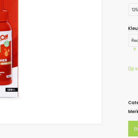
125
Kleu
Re
Op v
Cat
Mer
B