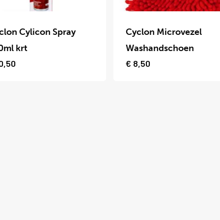
Dit
uct
product
clon Cylicon Spray
Cyclon Microvezel
t
heeft
0ml krt
Washandschoen
dere
meerdere
0,50
€
8,50
ties.
variaties.
Deze
optie
kan
zen
gekozen
en
worden
op
de
uctpagina
productpagina