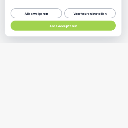
Alles weigeren
Voorkeuren instellen
Share
Alles accepteren
Kom langs voor een servicebeurt
 naar
Sociale media
Home
er ons
plaats