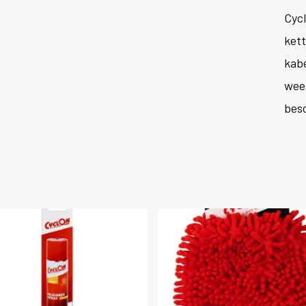
Cyc
kett
kab
wee
bes