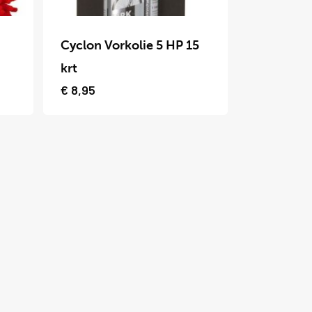
Dit
product
Cyclon Vorkolie 5 HP 15
heeft
krt
meerdere
€
8,95
variaties.
Deze
optie
kan
gekozen
worden
op
de
productpagina