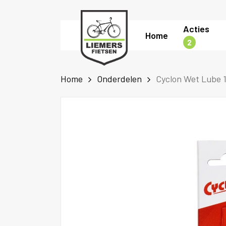
Skip
to
Acties
Home
main
2
content
Home
Onderdelen
Cyclon Wet Lube 1