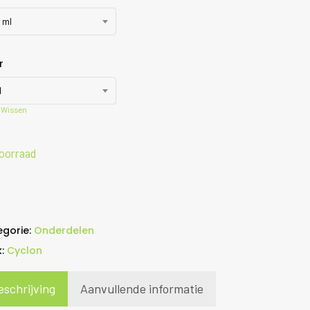
 ml
r
d
Wissen
oorraad
egorie:
Onderdelen
k:
Cyclon
eschrijving
Aanvullende informatie