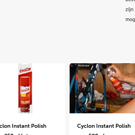
zijn
mog
Dit
uct
product
clon Instant Polish
Cyclon Instant Polish
t
heeft