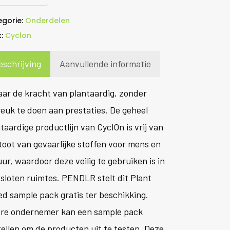
egorie:
Onderdelen
k:
Cyclon
eschrijving
Aanvullende informatie
ar de kracht van plantaardig, zonder
euk te doen aan prestaties. De geheel
taardige productlijn van CyclOn is vrij van
toot van gevaarlijke stoffen voor mens en
ur, waardoor deze veilig te gebruiken is in
sloten ruimtes. PENDLR stelt dit Plant
d sample pack gratis ter beschikking.
ere ondernemer kan een sample pack
ellen om de producten uit te testen. Deze