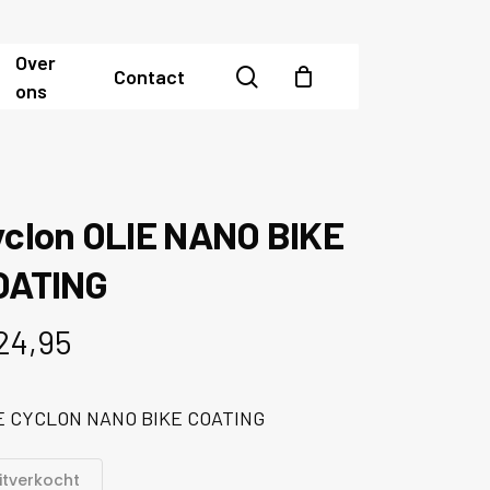
Over
search
Contact
ons
yclon OLIE NANO BIKE
OATING
24,95
E CYCLON NANO BIKE COATING
itverkocht