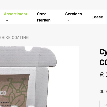
Assortiment
Onze
Services
Lease
Merken
O BIKE COATING
C
C
€
OLI
U