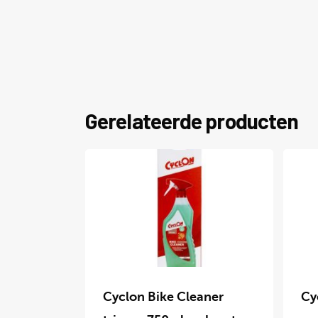
Gerelateerde producten
Dit
Dit
product
prod
Cyclon Bike Cleaner
Cy
heeft
heef