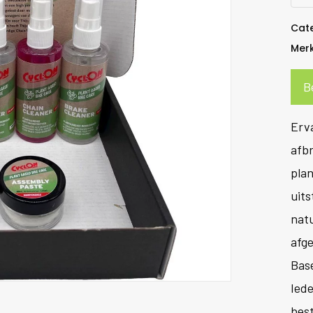
Cat
Mer
B
Erva
afbr
plan
uits
natu
afge
Base
Ied
best