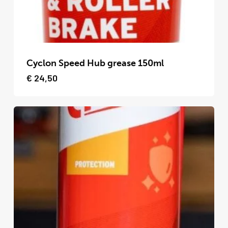
op
de
productpagina
Dit
product
Cyclon Speed Hub grease 150ml
heeft
€
24,50
meerdere
variaties.
Deze
optie
kan
gekozen
worden
op
de
productpagina