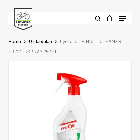
Skip
to
Menu
main
search
content
Home
Onderdelen
Cyclon OLIE MULTI CLEANER
TRIGGERSPRAY 750ML