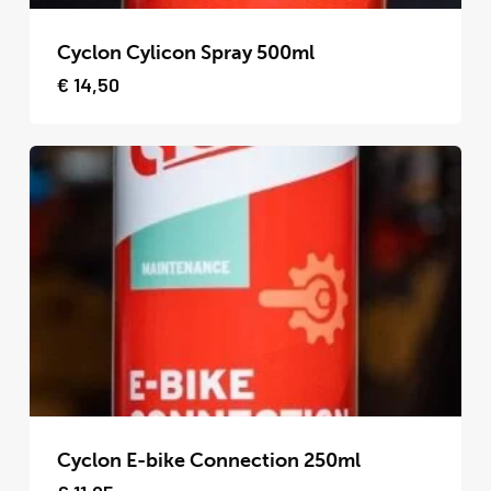
Dit
product
Cyclon Cylicon Spray 500ml
heeft
€
14,50
meerdere
variaties.
Deze
optie
kan
gekozen
worden
op
de
productpagina
Dit
product
Cyclon E-bike Connection 250ml
heeft