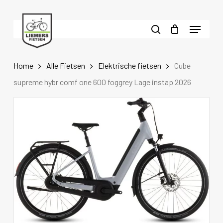
Skip
to
Menu
main
search
content
Home
Alle Fietsen
Elektrische fietsen
Cube
supreme hybr comf one 600 foggrey Lage instap 2026