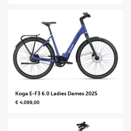
variaties.
Deze
optie
kan
gekozen
worden
op
de
productpagina
Dit
product
Koga E-F3 6.0 Ladies Dames 2025
heeft
€
4.099,00
meerdere
variaties.
Deze