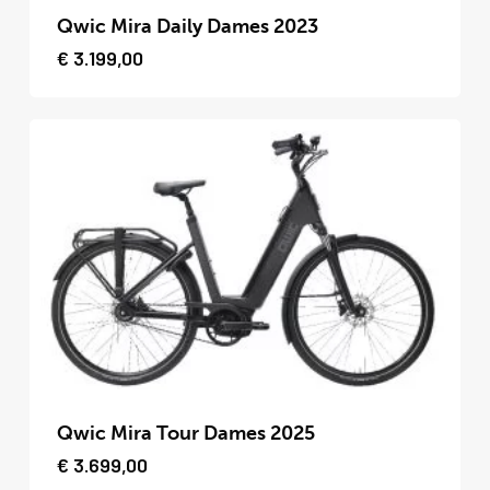
product
Qwic Mira Daily Dames 2023
heeft
€
3.199,00
meerdere
variaties.
Deze
optie
kan
gekozen
worden
op
de
productpagina
Dit
product
Qwic Mira Tour Dames 2025
heeft
€
3.699,00
meerdere