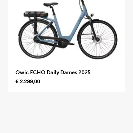
optie
kan
gekozen
worden
op
de
productpagina
Dit
product
Qwic ECHO Daily Dames 2025
heeft
€
2.299,00
meerdere
variaties.
Deze
optie
kan
gekozen