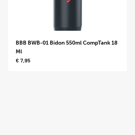
op
de
productpagina
Dit
product
BBB BWB-01 Bidon 550ml CompTank 18
heeft
Ml
meerdere
€
7,95
variaties.
Deze
optie
kan
gekozen
worden
op
de