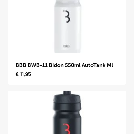
kan
gekozen
worden
op
de
productpagina
Dit
product
BBB BWB-11 Bidon 550ml AutoTank Ml
heeft
€
11,95
meerdere
variaties.
Deze
optie
kan
gekozen
worden