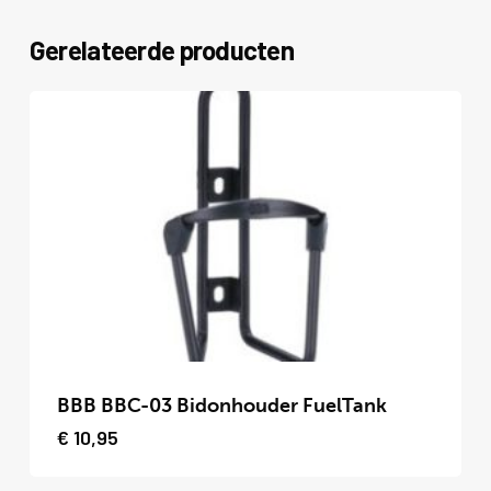
Gerelateerde producten
Dit
product
BBB BBC-03 Bidonhouder FuelTank
heeft
€
10,95
meerdere