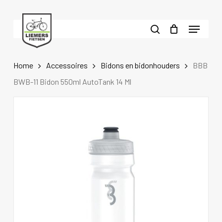
Skip
to
Menu
main
search
content
Home
Accessoires
Bidons en bidonhouders
BBB
BWB-11 Bidon 550ml AutoTank 14 Ml