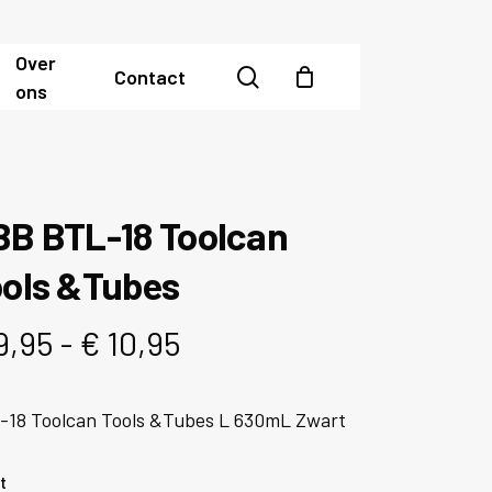
Over
search
Contact
ons
BB BTL-18 Toolcan
ools &Tubes
Prijsklasse:
9,95
-
€
10,95
€ 9,95
tot
-18 Toolcan Tools &Tubes L 630mL Zwart
€ 10,95
t