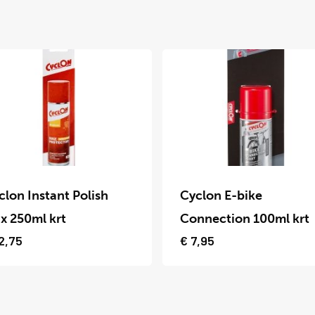
Dit
uct
product
clon Instant Polish
Cyclon E-bike
t
heeft
x 250ml krt
Connection 100ml krt
dere
meerdere
2,75
€
7,95
ties.
variaties.
Deze
optie