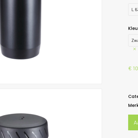
L 
Kleu
Zw
€
10
Cat
Mer
A