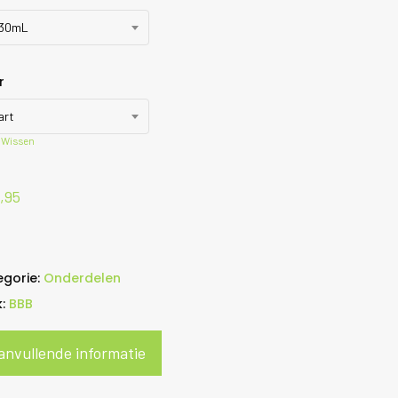
630mL
r
art
Wissen
,95
egorie:
Onderdelen
k:
BBB
anvullende informatie