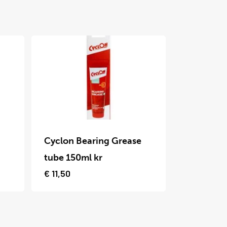
Dit
product
Cyclon Bearing Grease
heeft
tube 150ml kr
meerdere
€
11,50
variaties.
Deze
optie