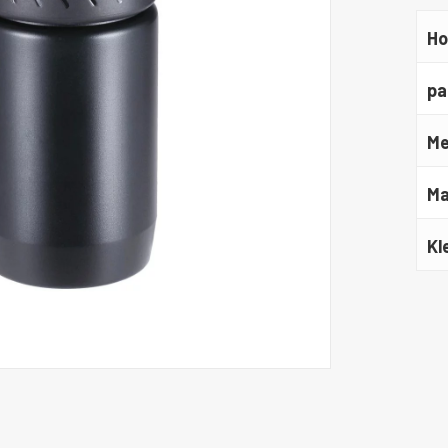
Ho
pa
Me
Ma
Kl