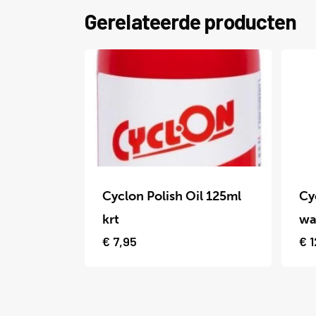
Gerelateerde producten
Dit
Dit
product
prod
Cyclon Polish Oil 125ml
Cy
heeft
heef
krt
wa
meerdere
meer
€
7,95
€
1
variaties.
varia
Deze
Deze
optie
optie