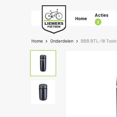
Skip
to
Acties
Home
main
2
content
Home
Onderdelen
BBB BTL-18 Toolc