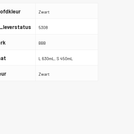
ofdkleur
Zwart
_leverstatus
5308
rk
BBB
at
L 630mL, S 450mL
eur
Zwart