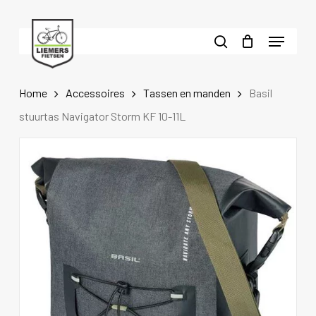
Skip
to
Menu
main
search
content
Home
Accessoires
Tassen en manden
Basil
stuurtas Navigator Storm KF 10-11L