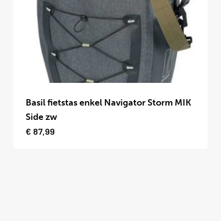
kan
gekozen
worden
op
de
productpagina
Dit
product
Basil fietstas enkel Navigator Storm MIK
heeft
Side zw
meerdere
€
87,99
variaties.
Deze
optie
kan
gekozen
worden