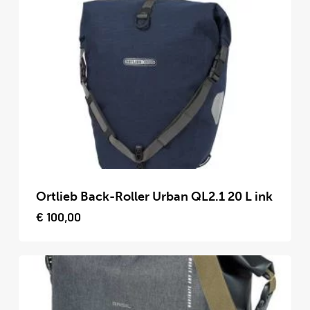
Deze
optie
kan
gekozen
worden
op
de
productpagina
Dit
product
Ortlieb Back-Roller Urban QL2.1 20 L ink
heeft
€
100,00
meerdere
variaties.
Deze
optie