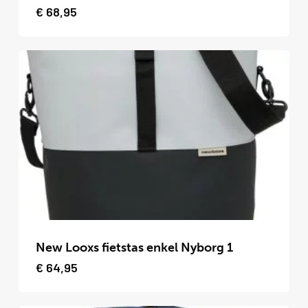
heeft
€
68,95
meerdere
variaties.
Deze
optie
kan
gekozen
worden
op
de
productpagina
Dit
product
New Looxs fietstas enkel Nyborg 1
heeft
€
64,95
meerdere
variaties.