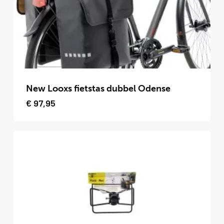
worden
op
de
productpagina
Dit
product
New Looxs fietstas dubbel Odense
heeft
€
97,95
meerdere
variaties.
Deze
optie
kan
gekozen
worden
op