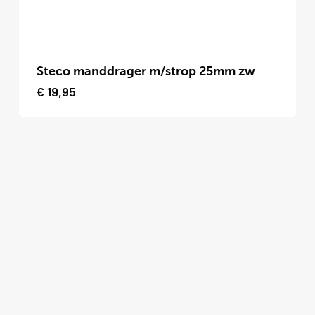
de
productpagina
Dit
product
Steco manddrager m/strop 25mm zw
heeft
€
19,95
meerdere
variaties.
Deze
optie
kan
gekozen
worden
op
de
productpagina