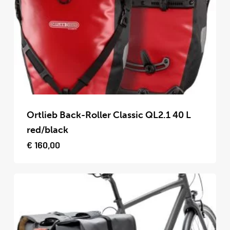
kan
gekozen
worden
op
de
productpagina
Dit
product
Ortlieb Back-Roller Classic QL2.1 40 L
heeft
red/black
meerdere
€
160,00
variaties.
Deze
optie
kan
gekozen