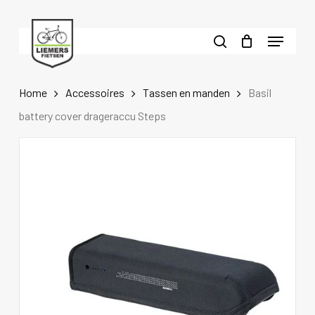
Skip
to
Menu
main
search
content
Home
Accessoires
Tassen en manden
Basil
battery cover drageraccu Steps