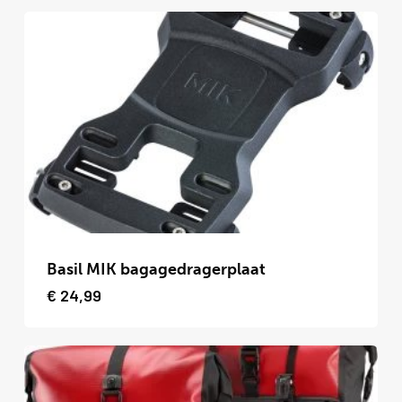
Dit
product
Basil MIK bagagedragerplaat
heeft
€
24,99
meerdere
variaties.
Deze
optie