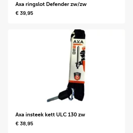
product
Axa ringslot Defender zw/zw
heeft
€
39,95
meerdere
variaties.
Deze
optie
kan
gekozen
worden
op
de
productpagina
Dit
product
Axa insteek kett ULC 130 zw
heeft
€
38,95
meerdere