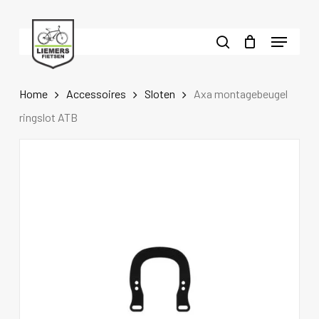
Skip
to
Menu
main
search
content
Home
Accessoires
Sloten
Axa montagebeugel
ringslot ATB