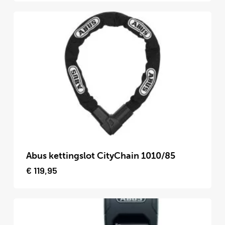
variaties.
Deze
optie
kan
gekozen
worden
op
de
productpagina
Dit
product
Abus kettingslot CityChain 1010/85
heeft
€
119,95
meerdere
variaties.
Deze
optie