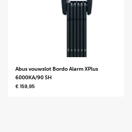
kan
gekozen
worden
op
de
productpagina
Dit
product
Abus vouwslot Bordo Alarm XPlus
heeft
6000KA/90 SH
meerdere
€
159,95
variaties.
Deze
optie
kan
gekozen