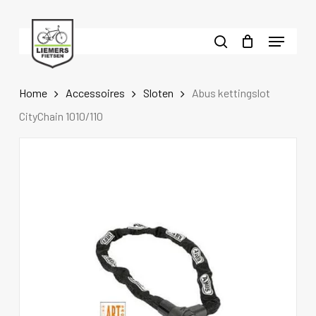
Skip
to
Menu
main
search
content
Home
Accessoires
Sloten
Abus kettingslot
CityChain 1010/110