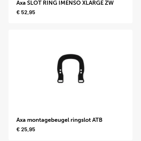
product
Axa SLOT RING IMENSO XLARGE ZW
heeft
€
52,95
meerdere
variaties.
Deze
optie
kan
gekozen
worden
op
de
productpagina
Dit
product
Axa montagebeugel ringslot ATB
heeft
€
25,95
meerdere