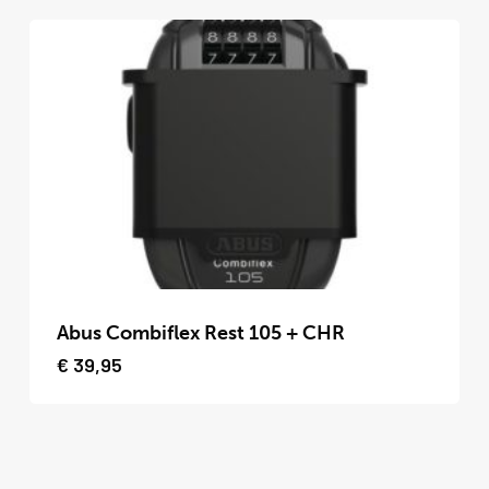
variaties.
Deze
optie
kan
gekozen
worden
op
de
productpagina
Dit
product
Abus Combiflex Rest 105 + CHR
heeft
€
39,95
meerdere
variaties.
Deze
optie