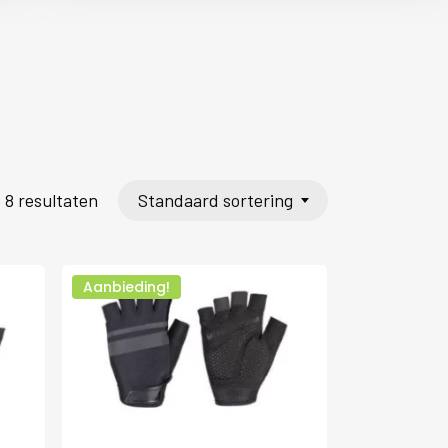
Standaard sortering
e 8 resultaten
Aanbieding!
Dit