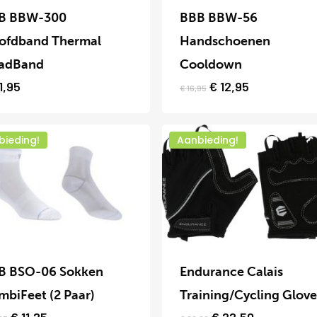
uct
product
B BBW-300
BBB BBW-56
heeft
ofdband Thermal
Handschoenen
dere
meerdere
adBand
Cooldown
ies.
variaties.
Oorspronkelijke
Huidige
1,95
€
12,95
€
16,95
prijs
prijs
Deze
was:
is:
optie
€ 16,95.
€ 12,95.
bieding!
Aanbieding!
kan
zen
gekozen
en
worden
op
Dit
de
uct
product
uctpagina
productpagina
B BSO-06 Sokken
Endurance Calais
heeft
biFeet (2 Paar)
Training/Cycling Glove
dere
meerdere
Oorspronkelijke
Huidige
Oorspronkelijke
Huidige