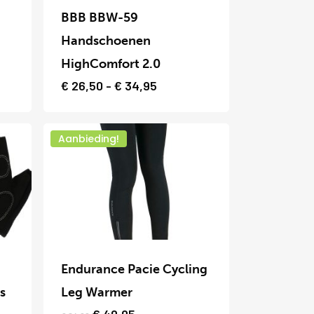
product
BBB BBW-59
heeft
Handschoenen
meerdere
HighComfort 2.0
variaties.
Prijsklasse:
€
26,50
-
€
34,95
€ 26,50
Deze
tot
optie
€ 34,95
Aanbieding!
kan
gekozen
worden
op
Dit
de
product
productpagina
Endurance Pacie Cycling
heeft
s
Leg Warmer
meerdere
Oorspronkelijke
Huidige