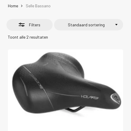
Home
Selle Bassano
Filters
Standaard sortering
Toont alle 2 resultaten
Dit