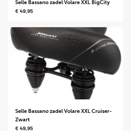
product
Selle Bassano zadel Volare XXL BigCity
heeft
€
49,95
meerdere
variaties.
Deze
optie
kan
gekozen
worden
op
de
productpagina
Selle Bassano zadel Volare XXL Cruiser-
Zwart
€
49,95