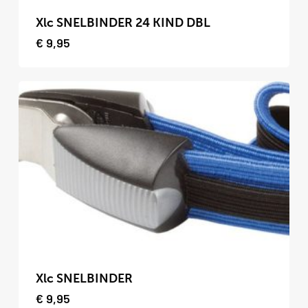
product
Xlc SNELBINDER 24 KIND DBL
heeft
€
9,95
meerdere
variaties.
Deze
optie
kan
gekozen
worden
op
de
productpagina
Dit
product
Xlc SNELBINDER
heeft
€
9,95