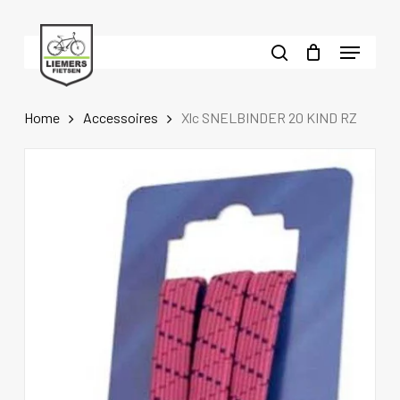
Skip
to
Menu
main
search
content
Home
Accessoires
Xlc SNELBINDER 20 KIND RZ