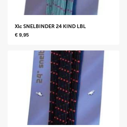
Dit
product
Xlc SNELBINDER 24 KIND LBL
heeft
€
9,95
meerdere
variaties.
Deze
optie
kan
gekozen
worden
op
de
productpagina
Dit