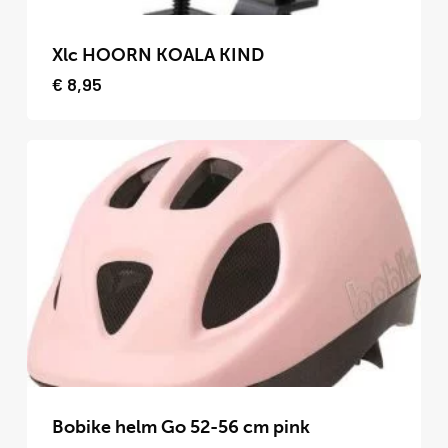
Dit
product
Xlc HOORN KOALA KIND
heeft
€
8,95
meerdere
variaties.
Deze
optie
kan
gekozen
worden
op
de
productpagina
Dit
product
Bobike helm Go 52-56 cm pink