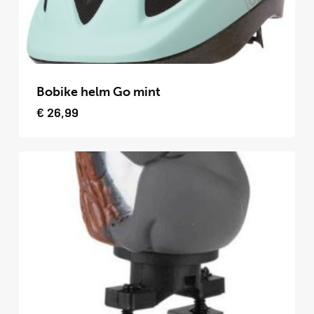
Dit
product
Bobike helm Go mint
heeft
€
26,99
meerdere
variaties.
Deze
optie
kan
gekozen
worden
op
de
productpagina