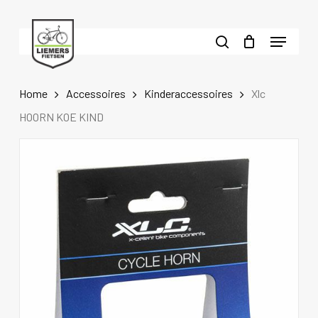
Skip
to
Menu
main
search
content
Home
Accessoires
Kinderaccessoires
Xlc
HOORN KOE KIND