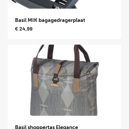
Dit
product
Basil MIK bagagedragerplaat
heeft
€
24,99
meerdere
variaties.
Deze
optie
kan
gekozen
worden
op
de
productpagina
Dit
product
Basil shoppertas Elegance