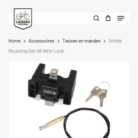
Skip
to
Menu
main
search
content
Home
Accessoires
Tassen en manden
Ortlieb
Mounting Set U6 With Lock