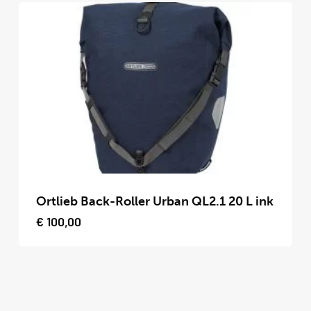
Deze
optie
kan
gekozen
worden
op
de
productpagina
Dit
product
Ortlieb Back-Roller Urban QL2.1 20 L ink
heeft
€
100,00
meerdere
variaties.
Deze
optie