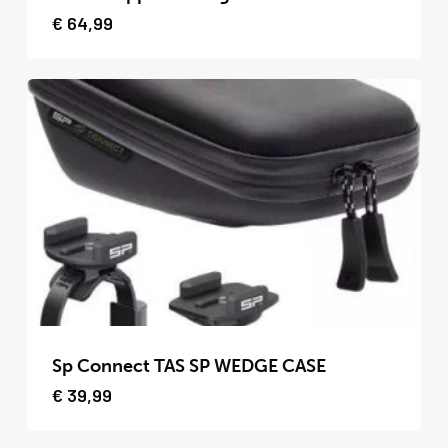
heeft
€
64,99
meerdere
variaties.
Deze
optie
kan
gekozen
worden
op
de
productpagina
Dit
product
Sp Connect TAS SP WEDGE CASE
heeft
€
39,99
meerdere
variaties.