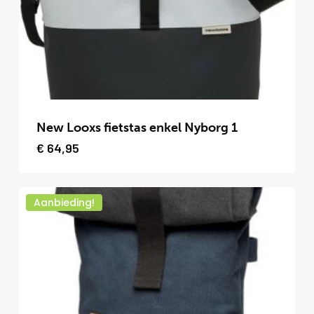
worden
op
de
productpagina
Dit
product
New Looxs fietstas enkel Nyborg 1
heeft
€
64,95
meerdere
variaties.
Aanbieding!
Deze
optie
kan
gekozen
worden
op