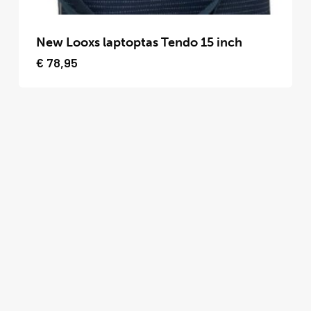
Dit
product
New Looxs laptoptas Tendo 15 inch
heeft
€
78,95
meerdere
variaties.
Deze
optie
kan
gekozen
worden
op
de
productpagina