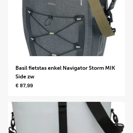
Dit
product
Basil fietstas enkel Navigator Storm MIK
heeft
Side zw
meerdere
€
87,99
variaties.
Deze
optie
kan
gekozen