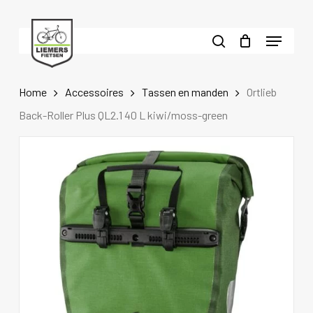
Skip
to
Menu
main
search
content
Home
Accessoires
Tassen en manden
Ortlieb
Back-Roller Plus QL2.1 40 L kiwi/moss-green