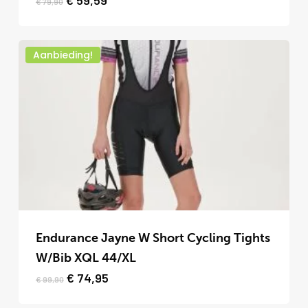
€
59,59
€
79,90
prijs
prijs
was:
is:
€ 79,90.
€ 59,59.
Aanbieding!
Dit
product
Endurance Jayne W Short Cycling Tights
heeft
W/Bib XQL 44/XL
meerdere
Oorspronkelijke
Huidige
€
74,95
€
99,90
prijs
prijs
variaties.
was:
is: