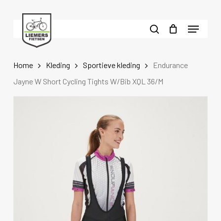
Skip
to
Menu
main
search
content
Home
Kleding
Sportieve kleding
Endurance
Jayne W Short Cycling Tights W/Bib XQL 36/M