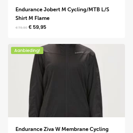
Endurance Jobert M Cycling/MTB L/S
Shirt M Flame
Oorspronkelijke
Huidige
€
59,95
€
79,90
prijs
prijs
was:
is:
€ 79,90.
€ 59,95.
Aanbieding!
Dit
product
Endurance Ziva W Membrane Cycling