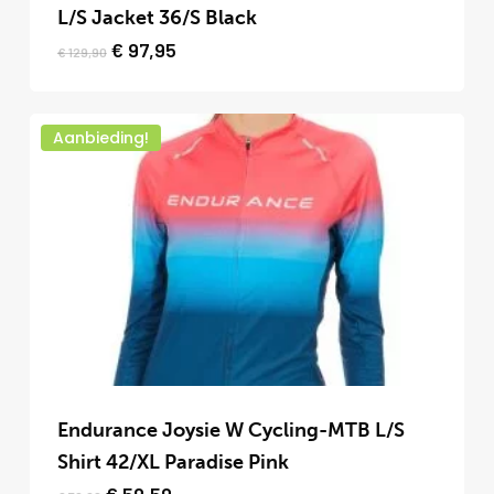
heeft
L/S Jacket 36/S Black
meerdere
Oorspronkelijke
Huidige
€
97,95
€
129,90
prijs
prijs
variaties.
was:
is:
Deze
€ 129,90.
€ 97,95.
optie
Aanbieding!
kan
gekozen
worden
op
de
productpagina
Endurance Joysie W Cycling-MTB L/S
Shirt 42/XL Paradise Pink
Oorspronkelijke
Huidige