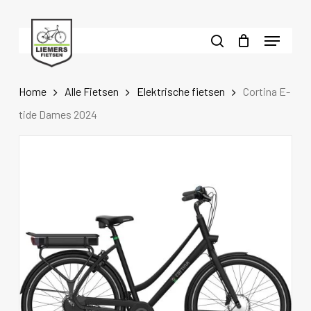
Skip
to
Menu
main
search
content
Home
Alle Fietsen
Elektrische fietsen
Cortina E-
tide Dames 2024