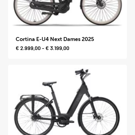
Dit
product
Cortina E-U4 Next Dames 2025
heeft
Prijsklasse:
€
2.999,00
-
€
3.199,00
€ 2.999,00
meerdere
tot
variaties.
€ 3.199,00
Deze
optie
kan
gekozen
worden
op
de
productpagina