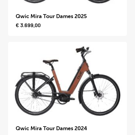
Dit
product
Qwic Mira Tour Dames 2025
heeft
€
3.699,00
meerdere
variaties.
Deze
optie
kan
gekozen
worden
op
de
productpagina
Dit
product
Qwic Mira Tour Dames 2024
heeft