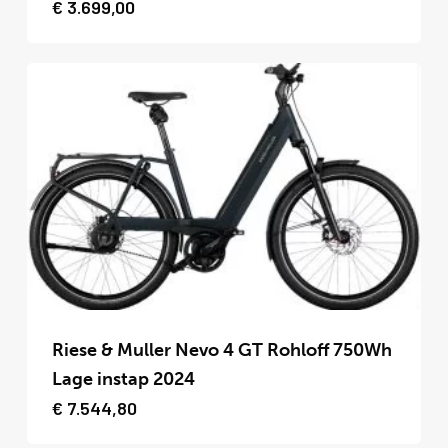
€
3.699,00
meerdere
variaties.
Deze
optie
kan
gekozen
worden
op
de
productpagina
Dit
product
Riese & Muller Nevo 4 GT Rohloff 750Wh
heeft
Lage instap 2024
meerdere
€
7.544,80
variaties.