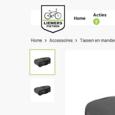
Skip
to
Acties
Home
main
2
content
Home
Accessoires
Tassen en mande