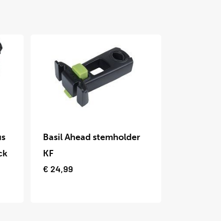
Dit
product
us
Basil Ahead stemholder
heeft
ck
KF
meerdere
€
24,99
variaties.
Deze
optie