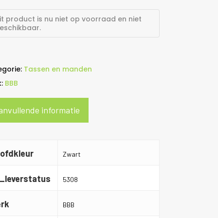
it product is nu niet op voorraad en niet
eschikbaar.
egorie:
Tassen en manden
k:
BBB
anvullende informatie
ofdkleur
Zwart
_leverstatus
5308
rk
BBB