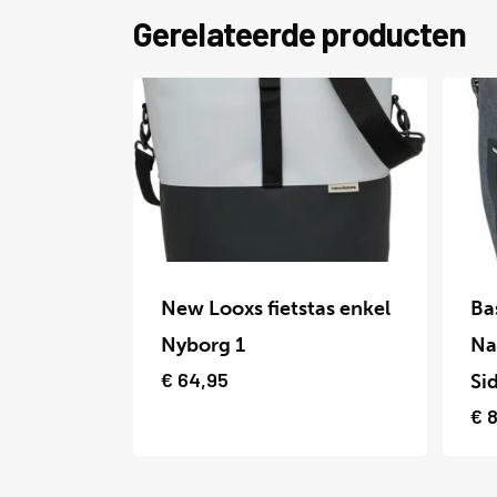
Gerelateerde producten
Dit
Dit
product
prod
New Looxs fietstas enkel
Bas
heeft
heef
Nyborg 1
Na
meerdere
meer
€
64,95
Si
variaties.
varia
€
8
Deze
Deze
optie
optie