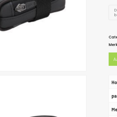
D
b
Cat
Mer
A
Ho
pa
Me