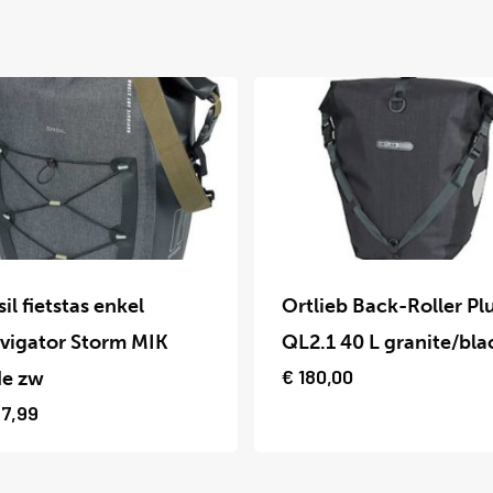
Dit
uct
product
il fietstas enkel
Ortlieb Back-Roller Pl
t
heeft
vigator Storm MIK
QL2.1 40 L granite/bla
dere
meerdere
€
180,00
de zw
ties.
variaties.
7,99
Deze
optie