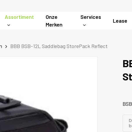
Assortiment
Onze
Services
Lease
Merken
n
BBB BSB-12L Saddlebag StorePack Reflect
B
St
BSB
D
b