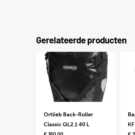
Gerelateerde producten
Dit
Dit
product
prod
Ortlieb Back-Roller
Ba
heeft
heef
Classic QL2.1 40 L
KF
meerdere
meer
€
160,00
€
2