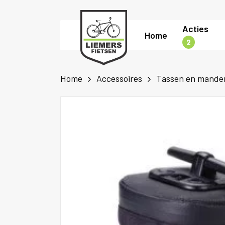
Skip
to
Acties
Home
main
2
content
Home
Accessoires
Tassen en mande