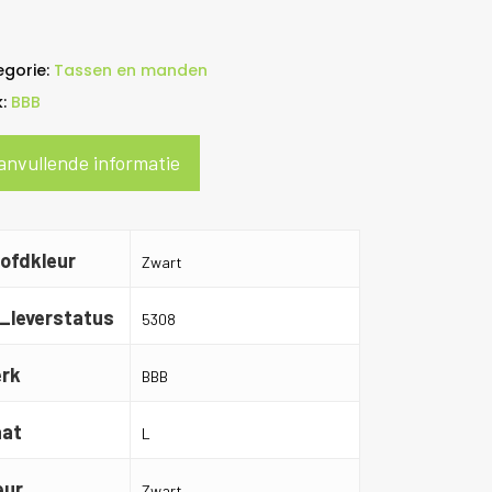
egorie:
Tassen en manden
k:
BBB
anvullende informatie
ofdkleur
Zwart
_leverstatus
5308
rk
BBB
at
L
eur
Zwart