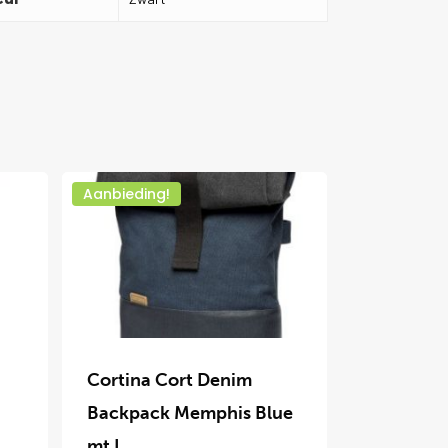
Aanbieding!
Dit
product
Cortina Cort Denim
heeft
Backpack Memphis Blue
meerdere
mt L