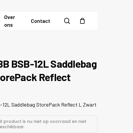
Over
search
Contact
ons
BB BSB-12L Saddlebag
orePack Reflect
-12L Saddlebag StorePack Reflect L Zwart
it product is nu niet op voorraad en niet
eschikbaar.