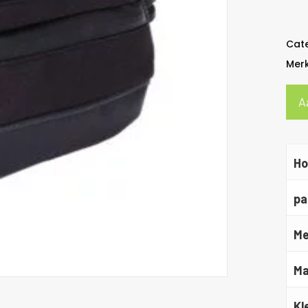
Cat
Mer
A
Ho
pa
Me
Ma
Kl