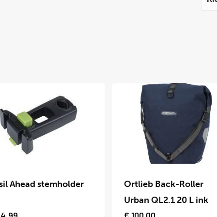
Dit
uct
product
sil Ahead stemholder
Ortlieb Back-Roller
t
heeft
Urban QL2.1 20 L ink
dere
meerdere
4,99
€
100,00