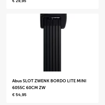
€
29,95
variaties.
Deze
optie
kan
gekozen
worden
op
de
productpagina
Dit
product
Abus SLOT ZWENK BORDO LITE MINI
heeft
6055C 60CM ZW
meerdere
€
54,95
variaties.