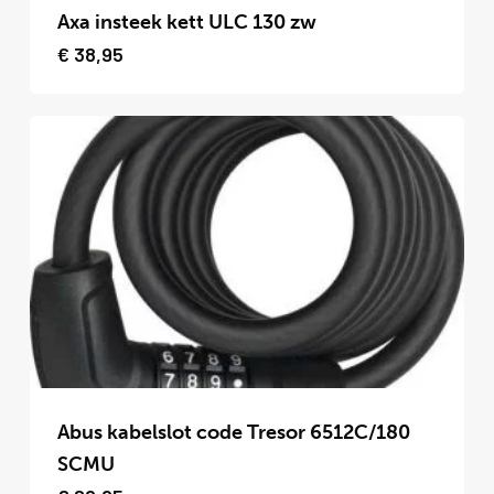
product
Axa insteek kett ULC 130 zw
heeft
€
38,95
meerdere
variaties.
Deze
optie
kan
gekozen
worden
op
de
productpagina
Dit
product
Abus kabelslot code Tresor 6512C/180
heeft
SCMU
meerdere