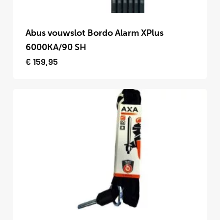
Dit
product
Abus vouwslot Bordo Alarm XPlus
heeft
6000KA/90 SH
meerdere
€
159,95
variaties.
Deze
optie
kan
gekozen
worden
op
de
productpagina
Dit